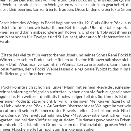
l-Wein zu produzieren. Im Weingarten wird sehr naturnah gearbeitet, d
riert kleinbeerige, konzentrierte Trauben. Diese bilden die perfekte Grun
Geschichte des Weinguts Pöckl beginnt bereits 1910, als Albert Pöckl a
dstein für den landwirtschaftlichen Betrieb legte. Über die Jahre spezial
emeinen und dann insbesondere auf Rotwein. Und der Erfolg gibt ihnen 
len Nährboden für Zweigelt und St. Laurent, aber auch für international
Syrah.
 Zitate des viel zu früh verstorbenen Josef und seines Sohns René Pöckl 
 Winzer, der seinen Boden, seine Reben und seine Klimaverhältnisse nich
en.« Und: »Was man versäumt, im Weingarten zu erarbeiten, kann man i
Konsumenten, denn Pöckl-Weine lassen die regionale Typizität, das Klima,
Vinifizierung schön erkennen.
 Pöckl konnte sich schon als junger Mann mit seinem »Rêve de Jeunesse« 
einprämierung erfolgreich auftreten. Neben dem vielfach ausgezeichnete
guts dar. Ein weiterer qualitativ hochwertiger Teil des Sortiments ist de
er einen Podestplatz erreicht. Er wird in geringen Mengen vinifiziert un
en Liebkindern der Pöckls. Außerdem überrascht das Weingut immer wied
eration mit seinen Partnern unter Beweis stellen. Der bekannteste Nisch
 Großen der Weinwelt aufnehmen. Der »Mystique« ist eigentlich ein For
garten und bei der Vinifizierung auslotet. Die daraus gewonnenen Erken
iments ein. Das ist mit ein Grund, warum das Potenzial der großen Weine
einiger Flaschenreife für höchsten Trinkgenuss stehen.