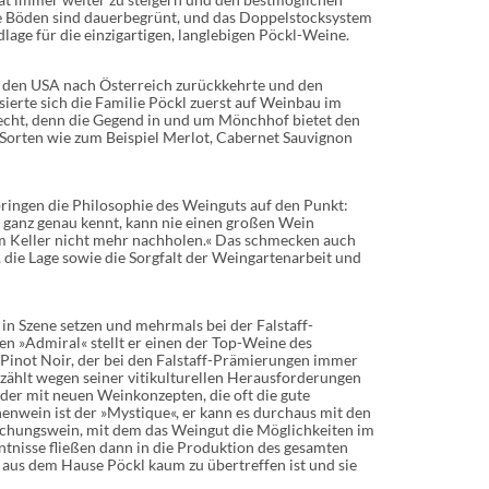
ie Böden sind dauerbegrünt, und das Doppelstocksystem
dlage für die einzigartigen, langlebigen Pöckl-Weine.
us den USA nach Österreich zurückkehrte und den
isierte sich die Familie Pöckl zuerst auf Weinbau im
recht, denn die Gegend in und um Mönchhof bietet den
e Sorten wie zum Beispiel Merlot, Cabernet Sauvignon
bringen die Philosophie des Weinguts auf den Punkt:
t ganz genau kennt, kann nie einen großen Wein
m Keller nicht mehr nachholen.« Das schmecken auch
 die Lage sowie die Sorgfalt der Weingartenarbeit und
in Szene setzen und mehrmals bei der Falstaff-
n »Admiral« stellt er einen der Top-Weine des
r Pinot Noir, der bei den Falstaff-Prämierungen immer
d zählt wegen seiner vitikulturellen Herausforderungen
er mit neuen Weinkonzepten, die oft die gute
enwein ist der »Mystique«, er kann es durchaus mit den
schungswein, mit dem das Weingut die Möglichkeiten im
ntnisse fließen dann in die Produktion des gesamten
 aus dem Hause Pöckl kaum zu übertreffen ist und sie