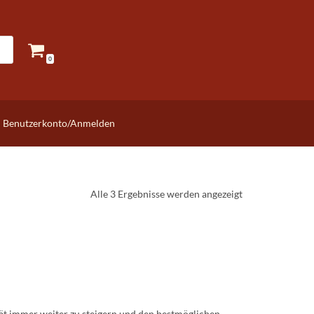
0
Benutzerkonto/Anmelden
Alle 3 Ergebnisse werden angezeigt
lität immer weiter zu steigern und den bestmöglichen