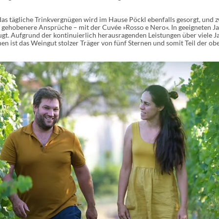
das tägliche Trinkvergnügen wird im Hause Pöckl ebenfalls gesorgt, und 
r gehobenere Ansprüche – mit der Cuvée »Rosso e Nero«. In geeigneten 
ugt. Aufgrund der kontinuierlich herausragenden Leistungen über viele Ja
en ist das Weingut stolzer Träger von fünf Sternen und somit Teil der ob