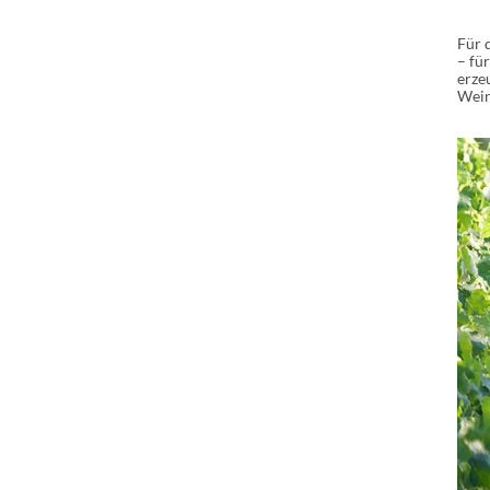
Für 
– fü
erze
Wein