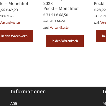
kl – Mönchhof
2023
Pöckl
Pöckl – Mönchhof
,66
€
49,90
€
28,92
€
71,51
€
66,50
 20 % MwSt.
inkl. 20
inkl. 20 % MwSt.
Versandkosten
zzgl.
Ver
zzgl.
Versandkosten
In den Warenkorb
In
In den Warenkorb
Informationen
I
AGB
Al