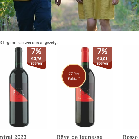
 3 Ergebnisse werden angezeigt
7%
7%
€
3,76
€
5,01
sparen
sparen
97 Pkt.
Falstaff
iral 2023
Rêve de Jeunesse
Rosso