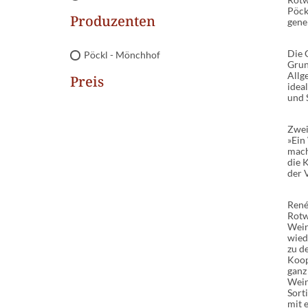
Pöck
Produzenten
gene
Die 
Pöckl - Mönchhof
Grun
Allg
Preis
idea
und 
Zwei
»Ein
mach
die 
der 
René
Rotw
Wein
wied
zu d
Koop
ganz
Wein
Sort
mit 