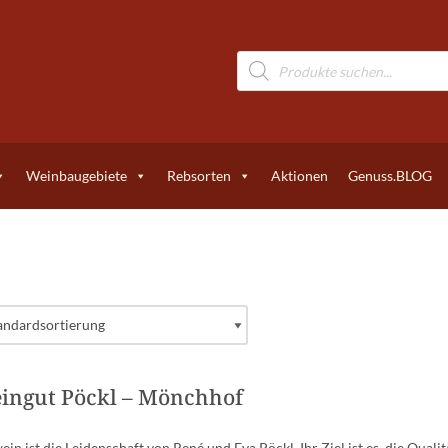
Weinbaugebiete
Rebsorten
Aktionen
Genuss.BLOG
ingut Pöckl – Mönchhof
ein ist die Leidenschaft von René und Eva Pöckl. Ihr Ziel ist es, die Qua