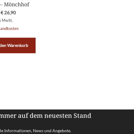
 – Mönchhof
€
26,90
 % MwSt.
sandkosten
 den Warenkorb
mmer auf dem neuesten Stand
le Informationen, News und Angebote.