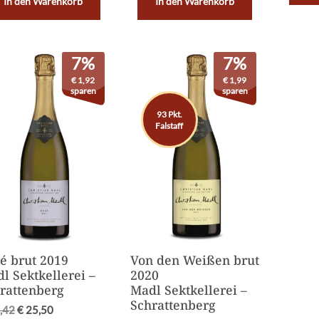
In den Warenkorb
In den Warenkorb
7%
7%
€
1,92
€
1,99
sparen
sparen
93 Pkt.
Falstaff
é brut 2019
Von den Weißen brut
l Sektkellerei –
2020
rattenberg
Madl Sektkellerei –
Schrattenberg
,42
€
25,50