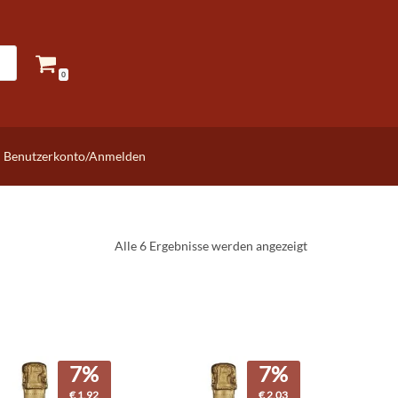
0
Benutzerkonto/Anmelden
Alle 6 Ergebnisse werden angezeigt
7%
7%
€
1,92
€
2,03