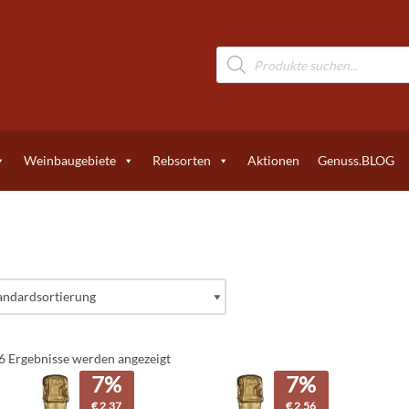
Weinbaugebiete
Rebsorten
Aktionen
Genuss.BLOG
 6 Ergebnisse werden angezeigt
7%
7%
€
2,37
€
2,56