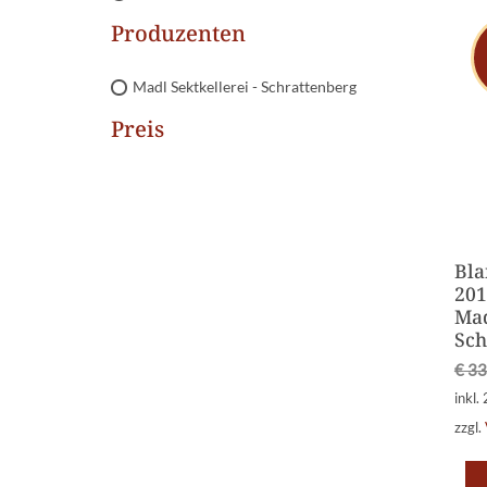
Produzenten
Madl Sektkellerei - Schrattenberg
Preis
Bla
201
Mad
Sch
€
33
inkl.
zzgl.