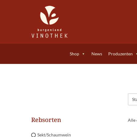
Zum
Inhalt
springen
Shop
News
Produzenten
Rebsorten
Alle
Sekt/Schaumwein