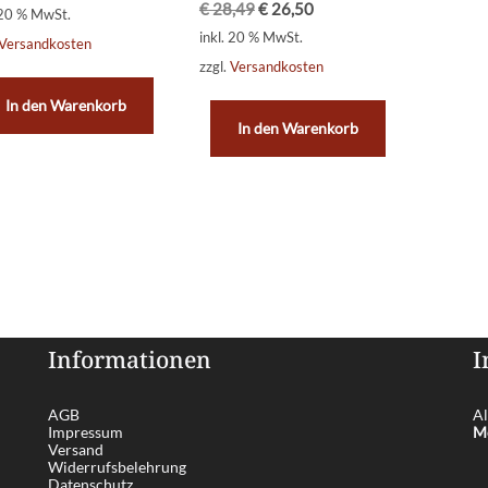
€
28,49
€
26,50
 20 % MwSt.
inkl. 20 % MwSt.
Versandkosten
zzgl.
Versandkosten
In den Warenkorb
In den Warenkorb
Informationen
I
AGB
Al
Impressum
Me
Versand
Widerrufsbelehrung
Datenschutz