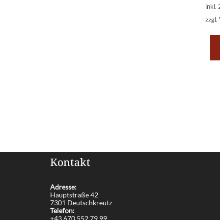
inkl.
zzgl.
Kontakt
Adresse:
Hauptstraße 42
7301 Deutschkreutz
Telefon:
+43 670 552 79 99