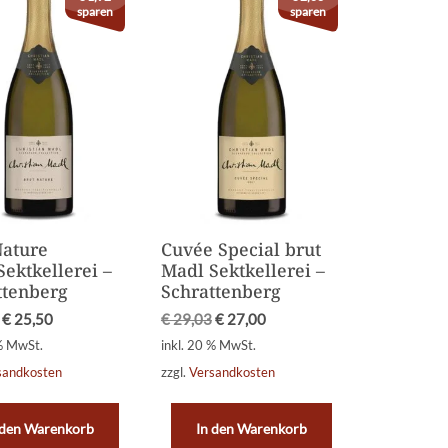
sparen
sparen
Nature
Cuvée Special brut
ektkellerei –
Madl Sektkellerei –
ttenberg
Schrattenberg
€
25,50
€
29,03
€
27,00
 % MwSt.
inkl. 20 % MwSt.
sandkosten
zzgl.
Versandkosten
 den Warenkorb
In den Warenkorb