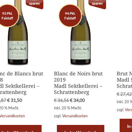
sparen
sparen
93 Pkt.
94 Pkt.
Falstaff
Falstaff
nc de Blancs brut
Blanc de Noirs brut
Brut 
8
2019
Madl S
l Sektkellerei –
Madl Sektkellerei –
Schra
rattenberg
Schrattenberg
€
27,42
,87
€
31,50
€
36,56
€
34,00
inkl. 20
 20 % MwSt.
inkl. 20 % MwSt.
zzgl.
Ver
Versandkosten
zzgl.
Versandkosten
In