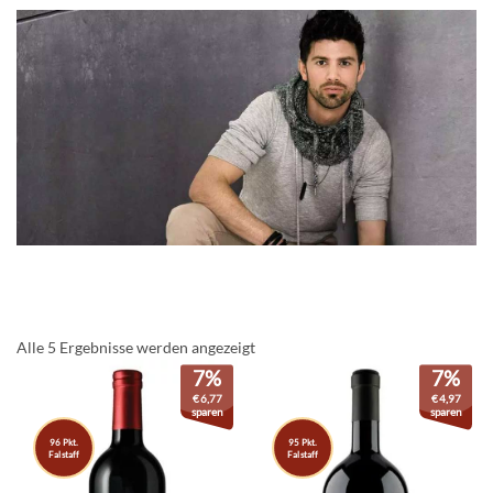
Alle 5 Ergebnisse werden angezeigt
7%
7%
€
6,77
€
4,97
sparen
sparen
96 Pkt.
95 Pkt.
Falstaff
Falstaff