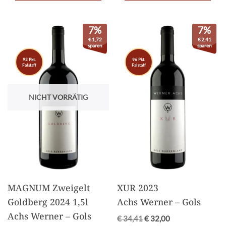
7%
7%
€
1,72
€
2,41
sparen
sparen
92 Pkt.
96 Pkt.
Falstaff
Falstaff
NICHT VORRÄTIG
MAGNUM Zweigelt
XUR 2023
Goldberg 2024 1,5l
Achs Werner – Gols
Achs Werner – Gols
€
34,41
€
32,00