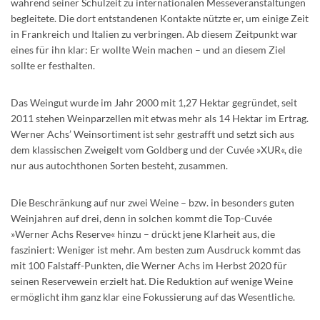
während seiner Schulzeit zu inter­nationalen Messeveranstaltungen
begleitete. Die dort entstandenen Kontakte nützte er, um einige Zeit
in Frankreich und Italien zu verbringen. Ab diesem Zeitpunkt war
eines für ihn klar: Er wollte Wein machen – und an diesem Ziel
sollte er festhalten.
Das Weingut wurde im Jahr 2000 mit 1,27 Hektar gegründet, seit
2011 stehen Weinparzellen mit etwas mehr als 14 Hektar im Ertrag.
Werner Achs’ Weinsortiment ist sehr gestrafft und setzt sich aus
dem klassischen Zweigelt vom Goldberg und der Cuvée »XUR«, die
nur aus autochthonen Sorten besteht, zusammen.
Die Beschränkung auf nur zwei Weine – bzw. in besonders guten
Weinjahren auf drei, denn in solchen kommt die Top-Cuvée
»Werner Achs Reserve« hinzu – drückt jene Klarheit aus, die
fasziniert: Weniger ist mehr. Am besten zum Ausdruck kommt das
mit 100 Falstaff-Punkten, die Werner Achs im Herbst 2020 für
seinen Reservewein erzielt hat. Die Reduktion auf wenige Weine
ermöglicht ihm ganz klar eine Fokussierung auf das Wesentliche.