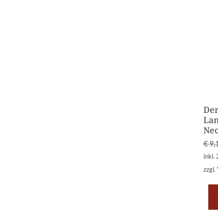
Der
Lan
Ne
€
9,
inkl.
zzgl.