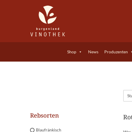
Zum
Inhalt
springen
Shop
News
Produzenten
Rebsorten
Ro
Blaufränkisch
Was 