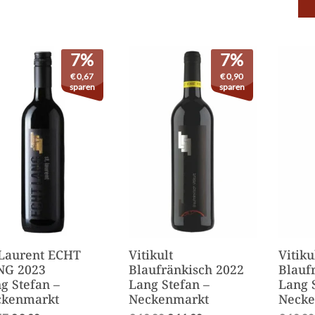
7%
7%
€
0,67
€
0,90
sparen
sparen
 Laurent ECHT
Vitikult
Vitiku
NG 2023
Blaufränkisch 2022
Blauf
g Stefan –
Lang Stefan –
Lang 
ckenmarkt
Neckenmarkt
Necke