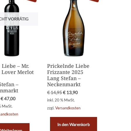
CHT VORRÄTIG
 Liebe – Mr.
Prickelnde Liebe
, Lover Merlot
Frizzante 2025
Lang Stefan –
Stefan –
Neckenmarkt
nmarkt
€
14,95
€
13,90
€
47,00
inkl. 20 % MwSt.
 % MwSt.
zzgl.
Versandkosten
sandkosten
In den Warenkorb
Weiterlesen