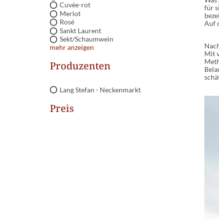
Cuvée-rot
für 
Merlot
beze
Rosé
Auf 
Sankt Laurent
Sekt/Schaumwein
Nach
mehr anzeigen
Mit 
Meth
Produzenten
Bela
schä
Lang Stefan - Neckenmarkt
Preis