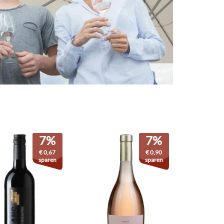
7%
7%
€
0,67
€
0,90
sparen
sparen