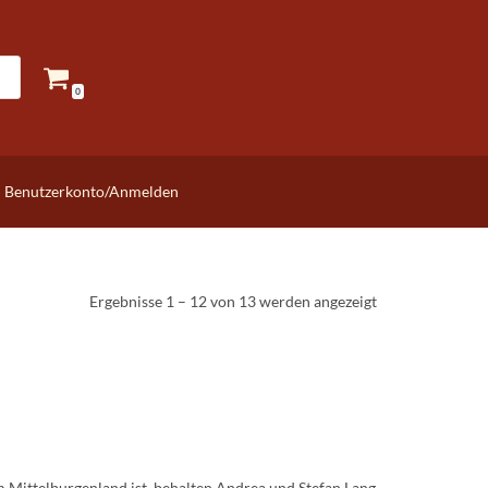
0
Benutzerkonto/Anmelden
Ergebnisse 1 – 12 von 13 werden angezeigt
Mittelburgenland ist, behalten Andrea und Stefan Lang