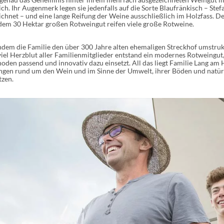
sich. Ihr Augenmerk legen sie jedenfalls auf die Sorte Blaufränkisch – Ste
ichnet – und eine lange Reifung der Weine ausschließlich im Holzfass. D
dem 30 Hektar großen Rotweingut reifen viele große Rotweine.
dem die Familie den über 300 Jahre alten ehemaligen Streckhof umstruktu
viel Herzblut aller Familienmitglieder entstand ein modernes Rotweingut,
oden passend und innovativ dazu einsetzt. All das liegt Familie Lang am H
ngen rund um den Wein und im Sinne der Umwelt, ihrer Böden und natürli
tzen.