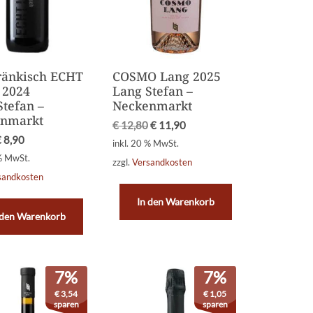
ränkisch ECHT
COSMO Lang 2025
 2024
Lang Stefan –
Stefan –
Neckenmarkt
nmarkt
€
12,80
€
11,90
€
8,90
inkl. 20 % MwSt.
 % MwSt.
zzgl.
Versandkosten
sandkosten
In den Warenkorb
 den Warenkorb
7%
7%
€
3,54
€
1,05
sparen
sparen