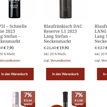
75l – Schnelle
Blaufränkisch DAC
Blauf
be 2023
Reserve L1 2023
LANG
g Stefan –
Lang Stefan –
Lang 
ckenmarkt
Neckenmarkt
Necke
49
€
7,90
€
21,40
€
19,90
€
9,57
 20 % MwSt.
inkl. 20 % MwSt.
inkl. 20
Versandkosten
zzgl.
Versandkosten
zzgl.
Ver
In den Warenkorb
In den Warenkorb
In
7%
7%
€
0,64
€
1,08
sparen
sparen