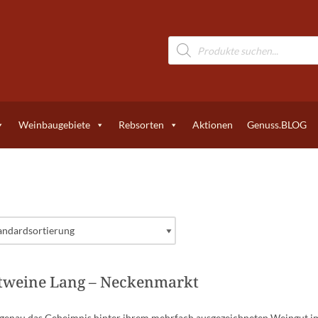
Weinbaugebiete
Rebsorten
Aktionen
Genuss.BLOG
tweine Lang – Neckenmarkt
genau das Geheimnis hinter ihrem mehrfach ausgezeichneten Weingut im 