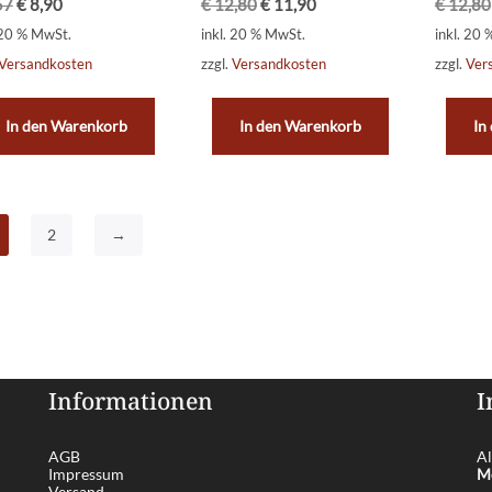
57
€
8,90
€
12,80
€
11,90
€
12,80
 20 % MwSt.
inkl. 20 % MwSt.
inkl. 20
Versandkosten
zzgl.
Versandkosten
zzgl.
Ver
In den Warenkorb
In den Warenkorb
In
2
→
Informationen
I
AGB
Al
Impressum
Me
Versand