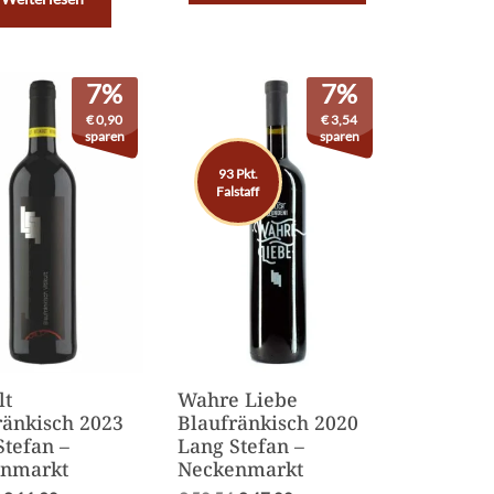
7%
7%
€
0,90
€
3,54
sparen
sparen
93 Pkt.
Falstaff
lt
Wahre Liebe
ränkisch 2023
Blaufränkisch 2020
Stefan –
Lang Stefan –
nmarkt
Neckenmarkt