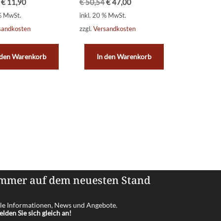
€
11,90
€
50,54
€
47,00
 % MwSt.
inkl. 20 % MwSt.
sandkosten
zzgl.
Versandkosten
 den Warenkorb
In den Warenkorb
mmer auf dem neuesten Stand
le Informationen, News und Angebote.
lden Sie sich gleich an!