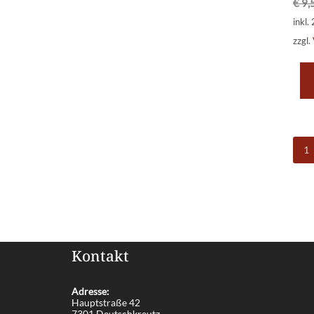
€
9,
inkl.
zzgl.
1
Kontakt
Adresse:
Hauptstraße 42
7301 Deutschkreutz