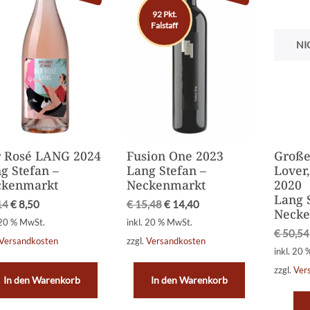
92 Pkt.
Falstaff
NI
 Rosé LANG 2024
Fusion One 2023
Große
g Stefan –
Lang Stefan –
Lover
ckenmarkt
Neckenmarkt
2020
Lang 
14
€
8,50
€
15,48
€
14,40
Necke
 20 % MwSt.
inkl. 20 % MwSt.
€
50,54
Versandkosten
zzgl.
Versandkosten
inkl. 20
zzgl.
Ver
In den Warenkorb
In den Warenkorb