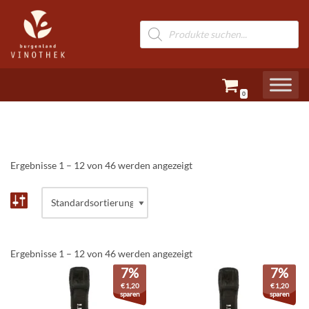
Zum
Inhalt
springen
0
Ergebnisse 1 – 12 von 46 werden angezeigt
Ergebnisse 1 – 12 von 46 werden angezeigt
7%
7%
€
1,20
€
1,20
sparen
sparen