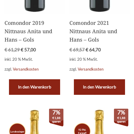
Comondor 2019
Comondor 2021
Nittnaus Anita und
Nittnaus Anita und
Hans – Gols
Hans – Gols
€
61,29
€
57,00
€
69,57
€
64,70
inkl. 20 % MwSt.
inkl. 20 % MwSt.
zzgl.
Versandkosten
zzgl.
Versandkosten
In den Warenkorb
In den Warenkorb
7%
7%
€
1,88
€
1,88
sparen
sparen
92 Pkt.
Landessieger
Falstaff