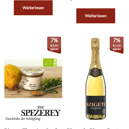
Weiterlesen
Weiterlesen
7%
7%
€
0,44
€
1,50
sparen
sparen