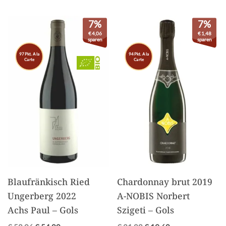
7%
7%
€
4,06
€
1,48
sparen
sparen
97 Pkt. A la
94 Pkt. A la
Carte
Carte
Blaufränkisch Ried
Chardonnay brut 2019
Ungerberg 2022
A-NOBIS Norbert
Achs Paul – Gols
Szigeti – Gols