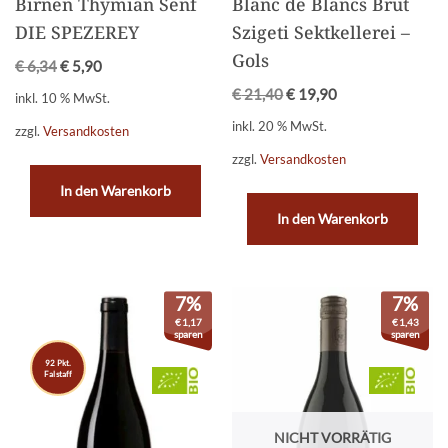
Birnen Thymian Senf
Blanc de Blancs Brut
DIE SPEZEREY
Szigeti Sektkellerei –
Gols
€
6,34
€
5,90
€
21,40
€
19,90
inkl. 10 % MwSt.
inkl. 20 % MwSt.
zzgl.
Versandkosten
zzgl.
Versandkosten
In den Warenkorb
In den Warenkorb
7%
7%
€
1,17
€
1,43
sparen
sparen
92 Pkt.
Falstaff
NICHT VORRÄTIG