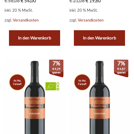
€
58,06
€
54,00
€
21,08
€
19,60
inkl. 20 % MwSt.
inkl. 20 % MwSt.
zzgl.
Versandkosten
zzgl.
Versandkosten
In den Warenkorb
In den Warenkorb
7%
7%
€
4,29
€
4,87
sparen
sparen
96 Pkt.
96 Pkt.
Falstaff
Falstaff