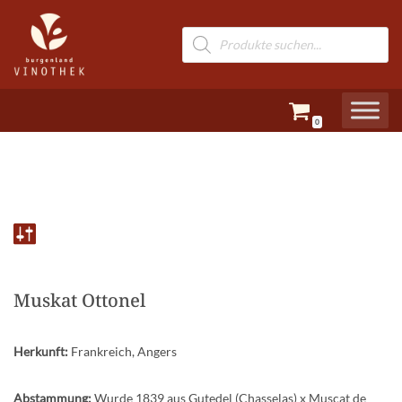
Zum
Inhalt
springen
0
Muskat Ottonel
Herkunft:
Frankreich, Angers
Abstammung:
Wurde 1839 aus Gutedel (Chasselas) x Muscat de