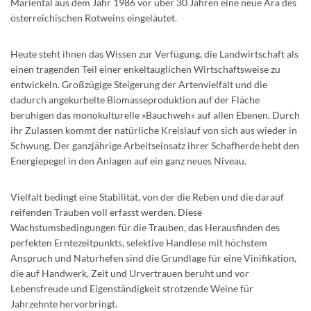
Mariental aus dem Jahr 1986 vor über 30 Jahren eine neue Ära des
österreichischen Rotweins eingeläutet.
Heute steht ihnen das Wissen zur Verfügung, die Landwirtschaft als
einen tragenden Teil einer enkeltauglichen Wirtschaftsweise zu
entwickeln. Großzügige Steigerung der Artenvielfalt und die
dadurch angekurbelte Biomasseproduktion auf der Fläche
beruhigen das monokulturelle »Bauchweh« auf allen Ebenen. Durch
ihr Zulassen kommt der natürliche Kreislauf von sich aus wieder in
Schwung. Der ganzjährige Arbeitseinsatz ihrer Schafherde hebt den
Energiepegel in den Anlagen auf ein ganz neues Niveau.
Vielfalt bedingt eine Stabilität, von der die Reben und die darauf
reifenden Trauben voll erfasst werden. Diese
Wachstumsbedingungen für die Trauben, das Herausfinden des
perfekten Erntezeitpunkts, selektive Handlese mit höchstem
Anspruch und Naturhefen sind die Grundlage für eine Vinifikation,
die auf Handwerk, Zeit und Urvertrauen beruht und vor
Lebensfreude und Eigenständigkeit strotzende Weine für
Jahrzehnte hervorbringt.