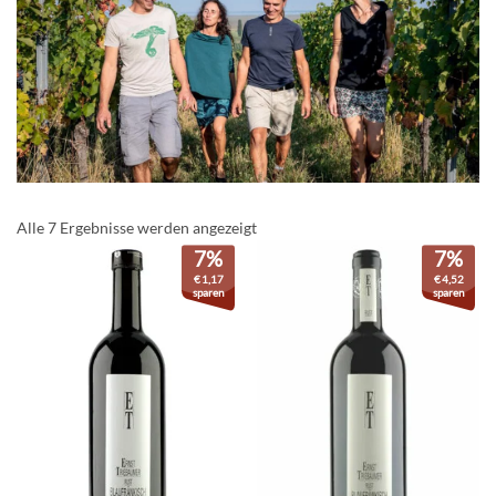
Alle 7 Ergebnisse werden angezeigt
7%
7%
€
1,17
€
4,52
sparen
sparen