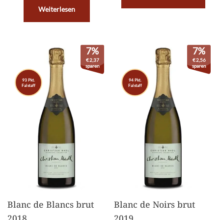
Weiterlesen
7%
7%
€
2,37
€
2,56
sparen
sparen
93 Pkt.
94 Pkt.
Falstaff
Falstaff
Blanc de Blancs brut
Blanc de Noirs brut
2018
2019