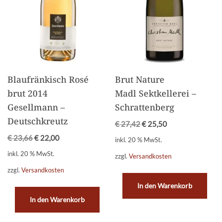
Blaufränkisch Rosé
Brut Nature
brut 2014
Madl Sektkellerei –
Gesellmann –
Schrattenberg
Deutschkreutz
€
27,42
€
25,50
€
23,66
€
22,00
inkl. 20 % MwSt.
inkl. 20 % MwSt.
zzgl.
Versandkosten
zzgl.
Versandkosten
In den Warenkorb
In den Warenkorb