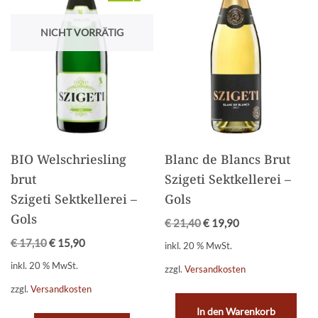
NICHT VORRÄTIG
BIO Welschriesling
Blanc de Blancs Brut
brut
Szigeti Sektkellerei –
Szigeti Sektkellerei –
Gols
Gols
€
21,40
€
19,90
€
17,10
€
15,90
inkl. 20 % MwSt.
inkl. 20 % MwSt.
zzgl.
Versandkosten
zzgl.
Versandkosten
In den Warenkorb