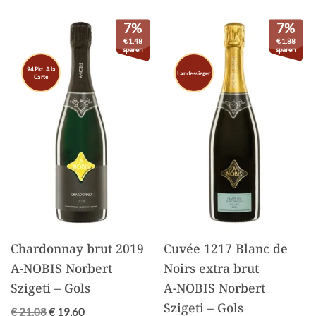
7%
7%
€
1,48
€
1,88
sparen
sparen
94 Pkt. A la
Landessieger
Carte
Chardonnay brut 2019
Cuvée 1217 Blanc de
A-NOBIS Norbert
Noirs extra brut
Szigeti – Gols
A-NOBIS Norbert
Szigeti – Gols
€
21,08
€
19,60