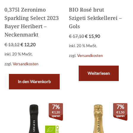
0,375l Zeronimo
BIO Rosé brut
Sparkling Select 2023
Szigeti Sektkellerei –
Bayer Heribert –
Gols
Neckenmarkt
€
17,10
€
15,90
€
13,12
€
12,20
inkl. 20 % MwSt.
inkl. 20 % MwSt.
zzgl.
Versandkosten
zzgl.
Versandkosten
Weiterlesen
In den Warenkorb
7%
7%
€
1,20
€
1,50
sparen
sparen