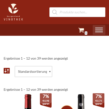
Zum
Inhalt
springen
0
Ergebnisse 1 – 12 von 39 werden angezeigt
Ergebnisse 1 – 12 von 39 werden angezeigt
7%
7%
€
0,98
€
0,75
sparen
sparen