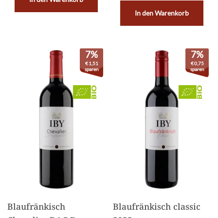
In den Warenkorb
7%
7%
€
1,51
€
0,75
sparen
sparen
Blaufränkisch
Blaufränkisch classic