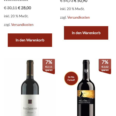
€
54,73
€
50,90
€
30,11
€
28,00
inkl. 20 % MwSt.
inkl. 20 % MwSt.
zzgl.
Versandkosten
zzgl.
Versandkosten
In den Warenkorb
In den Warenkorb
7%
7%
€
2,11
€
2,02
sparen
sparen
94 Pkt.
Falstaff