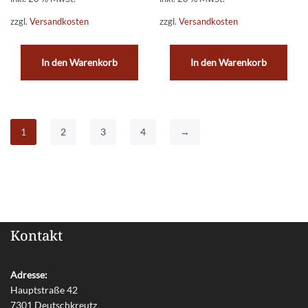
zzgl.
Versandkosten
zzgl.
Versandkosten
In den Warenkorb
In den Warenkorb
1
2
3
4
→
Kontakt
Adresse:
Hauptstraße 42
7301 Deutschkreutz