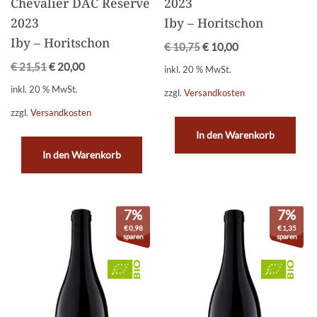
Chevalier DAC Reserve
2023
2023
Iby – Horitschon
Iby – Horitschon
€
10,75
€
10,00
€
21,51
€
20,00
inkl. 20 % MwSt.
inkl. 20 % MwSt.
zzgl.
Versandkosten
zzgl.
Versandkosten
In den Warenkorb
In den Warenkorb
7%
7%
€
0,98
€
1,35
sparen
sparen