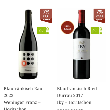
7%
7%
€
2,11
€
3,83
sparen
sparen
94 Pkt.
Falstaff
Blaufränkisch Rau
Blaufränkisch Ried
2023
Dürrau 2017
Weninger Franz –
Iby – Horitschon
Horitschon