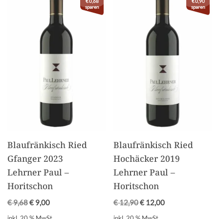
€
0,68
€
0,90
sparen
sparen
Blaufränkisch Ried
Blaufränkisch Ried
Gfanger 2023
Hochäcker 2019
Lehrner Paul –
Lehrner Paul –
Horitschon
Horitschon
€
9,68
€
9,00
€
12,90
€
12,00
inkl. 20 % MwSt.
inkl. 20 % MwSt.