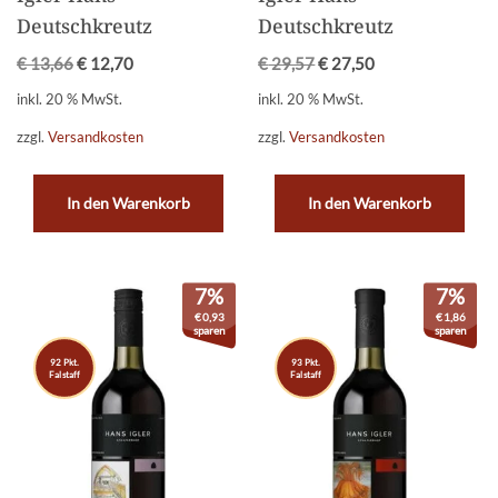
Deutschkreutz
Deutschkreutz
€
13,66
€
12,70
€
29,57
€
27,50
inkl. 20 % MwSt.
inkl. 20 % MwSt.
zzgl.
Versandkosten
zzgl.
Versandkosten
In den Warenkorb
In den Warenkorb
7%
7%
€
0,93
€
1,86
sparen
sparen
92 Pkt.
93 Pkt.
Falstaff
Falstaff