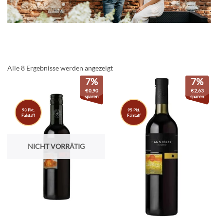
Alle 8 Ergebnisse werden angezeigt
7%
7%
€
0,90
€
2,63
sparen
sparen
93 Pkt.
95 Pkt.
Falstaff
Falstaff
NICHT VORRÄTIG