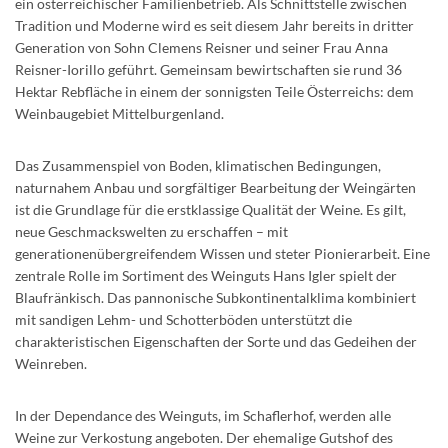
ein österreichischer Familienbetrieb. Als Schnittstelle zwischen
Tradition und Moderne wird es seit diesem Jahr bereits in dritter
Generation von Sohn Clemens Reisner und seiner Frau Anna
Reisner-Iorillo geführt. Gemeinsam bewirtschaften sie rund 36
Hektar Rebfläche in einem der sonnigsten Teile Österreichs: dem
Weinbaugebiet Mittelburgenland.
Das Zusammenspiel von Boden, klimatischen Bedingungen,
naturnahem Anbau und sorgfältiger Bearbeitung der Weingärten
ist die Grundlage für die erstklassige Qualität der Weine. Es gilt,
neue Geschmackswelten zu erschaffen – mit
generationenübergreifendem Wissen und steter Pionierarbeit. Eine
zentrale Rolle im Sortiment des Weinguts Hans Igler spielt der
Blaufränkisch. Das pannonische Subkontinentalklima kombiniert
mit sandigen Lehm- und Schotterböden unterstützt die
charakteristischen Eigenschaften der Sorte und das Gedeihen der
Weinreben.
In der Dependance des Weinguts, im Schaflerhof, werden alle
Weine zur Verkostung angeboten. Der ehemalige Gutshof des