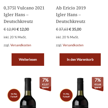
0,375l Vulcano 2021
Ab Ericio 2019
Igler Hans –
Igler Hans –
Deutschkreutz
Deutschkreutz
€
12,90
€
12,00
€
37,63
€
35,00
inkl. 20 % MwSt.
inkl. 20 % MwSt.
zzgl.
Versandkosten
zzgl.
Versandkosten
Weiterlesen
In den Warenkorb
7%
7%
€
2,07
€
0,68
sparen
sparen
94 Pkt.
91 Pkt.
Falstaff
Falstaff