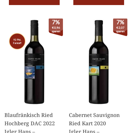
7%
7%
€
0,96
€
2,07
sparen
sparen
92 Pkt.
Falstaff
Blaufränkisch Ried
Cabernet Sauvignon
Hochberg DAC 2022
Ried Kart 2020
Igler Hans –
Igler Hans –