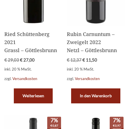
Ried Schüttenberg
Rubin Carnuntum –
2021
Zweigelt 2022
Grassl – Göttlesbrunn
Netzl – Göttlesbrunn
€
29,03
€
27,00
€
12,37
€
11,50
inkl. 20 % MwSt.
inkl. 20 % MwSt.
zzgl.
Versandkosten
zzgl.
Versandkosten
Weiterlesen
In den Warenkorb
7%
7%
€
0,87
€
0,97