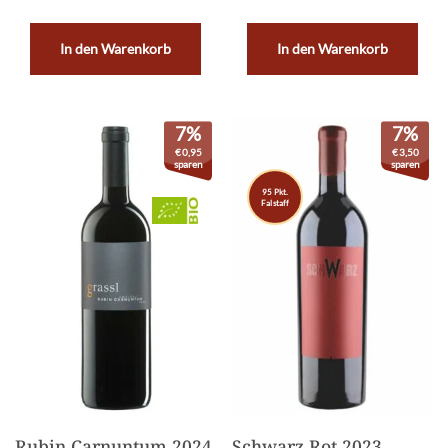
In den Warenkorb
In den Warenkorb
7%
7%
€
0,95
€
3,50
sparen
sparen
95 Pkt.
Falstaff
Rubin Carnuntum 2024
Schwarz Rot 2023