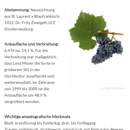
Abstammung:
Neuzüchtung
aus St. Laurent x Blaufränkisch,
1922, Dr. Fritz Zweigelt, LFZ
Klosterneuburg.
Anbaufläche und Verbreitung:
6.476 ha, 14,1 %. Für die
Verbreitung war maßgeblich,
dass Lenz Moser die Sorte in
größerem Stil in der
Hochkultur auspflanzte und
weiterempfahl. Im Zeitraum
von 1999 bis 2009 ist die
Anbaufläche um 48,9 %
vergrößert worden.
Wichtige ampelografische Merkmale
Blatt: kreisförmig bis fünfeckig, drei- bis fünflappig
Traube: mittelgroß, dichtbeerig, zylindrisch, mit Beitraube; Beeren