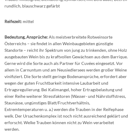
rundlich, blauschwarz gefärbt
Reifezeit:
mittel
Bedeutung, Ansprüche:
Als meistverbreitete Rotweinsorte
Österreichs – sie findet in allen Weinbaugebieten günstigte
Standorte – reicht ihr Spektrum von jung zu trinkenden, ohne Holz
ausgebauten Wein bis zu kraftvollen Gewächsen aus dem Barrique.
Gerne wird die Sorte auch als Partner für Cuvées eingesetzt. Vor
allem in Carnuntum und am Neusiedlersees werden großer Weine
vinifiziert. Die Sorte stellt geringe Bodenansprüche, erfordert aber
wegen der guten Fruchtbarkeit inten­sive Laubarbeit und
Ertragsregulierung. Bei Kalimangel, hoher Ertragsbelastung und
einer Reihe weiterer Stressfaktoren (Wasser- und Nährstoffstress,
Staunässe, ungünstiges Blatt/Frucht­verhältnis,
Extremtemperaturen u. a.) werden die Trauben in der Reifephase
welk. Der Ursach­en­komplex ist noch nicht ausreichend geklärt und
erforscht. Welke Trauben können nicht zu Wein verarbeitet
werden.