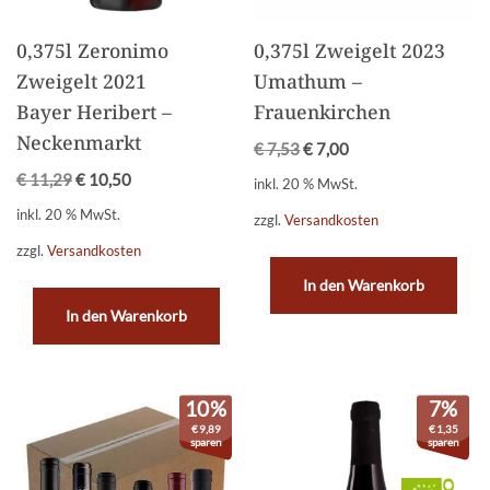
0,375l Zeronimo
0,375l Zweigelt 2023
Zweigelt 2021
Umathum –
Bayer Heribert –
Frauenkirchen
Neckenmarkt
€
7,53
€
7,00
€
11,29
€
10,50
inkl. 20 % MwSt.
inkl. 20 % MwSt.
zzgl.
Versandkosten
zzgl.
Versandkosten
In den Warenkorb
In den Warenkorb
10%
7%
€
9,89
€
1,35
sparen
sparen