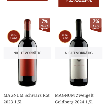
In den Warenkorb
7%
7%
€
7,08
€
1,72
sparen
sparen
95 Pkt.
92 Pkt.
Falstaff
Falstaff
NICHT VORRÄTIG
NICHT VORRÄTIG
MAGNUM Schwarz Rot
MAGNUM Zweigelt
2023 1,5l
Goldberg 2024 1,5l