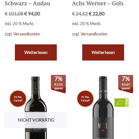
Schwarz – Andau
Achs Werner – Gols
€
101,08
€
94,00
€
24,52
€
22,80
inkl. 20 % MwSt.
inkl. 20 % MwSt.
zzgl.
Versandkosten
zzgl.
Versandkosten
Weiterlesen
Weiterlesen
7%
7%
€
2,03
€
0,87
sparen
sparen
92 Pkt.
91 Pkt.
Falstaff
Falstaff
NICHT VORRÄTIG