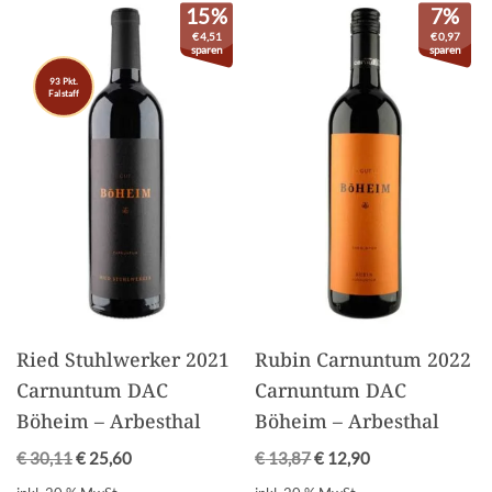
15%
7%
€
4,51
€
0,97
sparen
sparen
93 Pkt.
Falstaff
Ried Stuhlwerker 2021
Rubin Carnuntum 2022
Carnuntum DAC
Carnuntum DAC
Böheim – Arbesthal
Böheim – Arbesthal
€
30,11
€
25,60
€
13,87
€
12,90