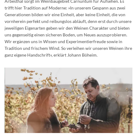
Arbesthal sorgt im Weinbaugebiet Carnuntum für Aufsehen. Es
trifft hier Tradition auf Moderne: »In unserem Gespann aus zwei
Generationen bilden wir eine Einheit, aber keine Einheit, die von
vornherein perfekt und reibungslos abläuft, denn erst durch unsere
jeweiligen Eigenarten geben wir den Weinen Charakter und bieten
uns gegenseitig einen sicheren Boden, um Neues auszuprobieren.
Wir ergänzen uns in Wissen und Experimentierfreude sowie in
Tradition und frischem Wind. So verleihen wir unseren Weinen ihre
ganz eigene Handschrift«, erklärt Johann Böheim.