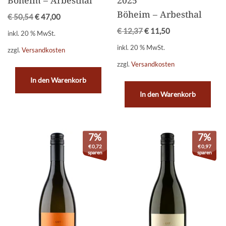
Böheim – Arbesthal
€
50,54
€
47,00
€
12,37
€
11,50
inkl. 20 % MwSt.
inkl. 20 % MwSt.
zzgl.
Versandkosten
zzgl.
Versandkosten
In den Warenkorb
In den Warenkorb
7%
7%
€
0,72
€
0,97
sparen
sparen