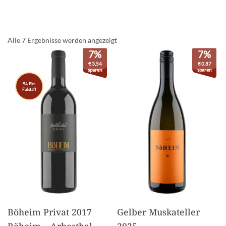
Alle 7 Ergebnisse werden angezeigt
7%
7%
€
3,54
€
0,87
sparen
sparen
94 Pkt.
Falstaff
Böheim Privat 2017
Gelber Muskateller
Böheim – Arbesthal
2025