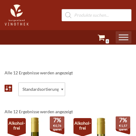
Zum
Inhalt
springen
0
Alle 12 Ergebnisse werden angezeigt
Alle 12 Ergebnisse werden angezeigt
7%
7%
Alkohol-
Alkohol-
€
0,76
€
1,57
frei
frei
sparen
sparen