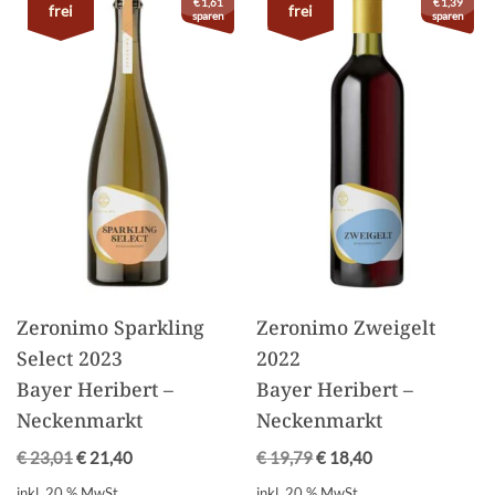
€
1,61
€
1,39
frei
frei
sparen
sparen
Zeronimo Sparkling
Zeronimo Zweigelt
Select 2023
2022
Bayer Heribert –
Bayer Heribert –
Neckenmarkt
Neckenmarkt
€
23,01
€
21,40
€
19,79
€
18,40
inkl. 20 % MwSt.
inkl. 20 % MwSt.