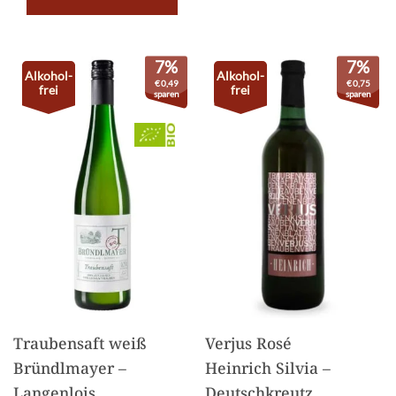
7%
7%
Alkohol-
Alkohol-
€
0,49
€
0,75
frei
frei
sparen
sparen
Traubensaft weiß
Verjus Rosé
Bründlmayer –
Heinrich Silvia –
Langenlois
Deutschkreutz