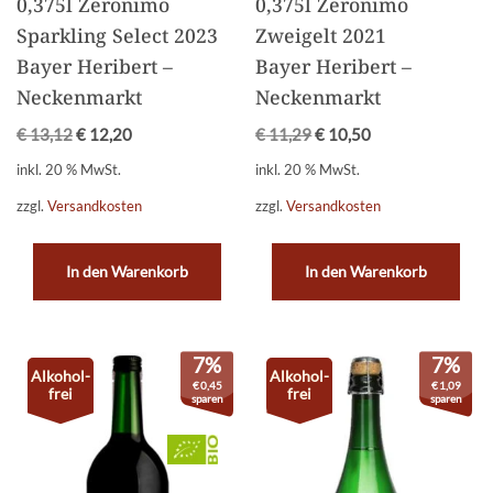
0,375l Zeronimo
0,375l Zeronimo
Sparkling Select 2023
Zweigelt 2021
Bayer Heribert –
Bayer Heribert –
Neckenmarkt
Neckenmarkt
€
13,12
€
12,20
€
11,29
€
10,50
inkl. 20 % MwSt.
inkl. 20 % MwSt.
zzgl.
Versandkosten
zzgl.
Versandkosten
In den Warenkorb
In den Warenkorb
7%
7%
Alkohol-
Alkohol-
€
0,45
€
1,09
frei
frei
sparen
sparen