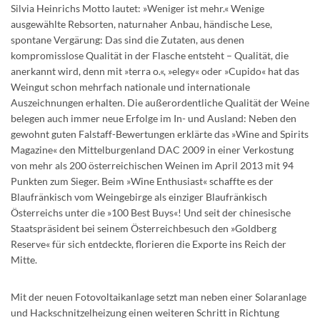
Silvia Heinrichs Motto lautet: »Weniger ist mehr.« Wenige
ausgewählte Rebsorten, naturnaher Anbau, händische Lese,
spontane Vergärung: Das sind die Zutaten, aus denen
kompromisslose Qualität in der Flasche entsteht – Qualität, die
anerkannt wird, denn mit »terra o.«, »elegy« oder »Cupido« hat das
Weingut schon mehrfach nationale und internationale
Auszeichnungen erhalten. Die außerordentliche Qualität der Weine
belegen auch immer neue Erfolge im In- und Ausland: Neben den
gewohnt guten Falstaff-Bewertungen erklärte das »Wine and Spirits
Magazine« den Mittelburgenland DAC 2009 in einer Verkostung
von mehr als 200 österreichischen Weinen im April 2013 mit 94
Punkten zum Sieger. Beim »Wine Enthusiast« schaffte es der
Blaufränkisch vom Weingebirge als einziger Blaufränkisch
Österreichs unter die »100 Best Buys«! Und seit der chinesische
Staatspräsident bei seinem Österreichbesuch den »Goldberg
Reserve« für sich entdeckte, florieren die Exporte ins Reich der
Mitte.
Mit der neuen Fotovoltaikanlage setzt man neben einer Solaranlage
und Hackschnitzelheizung einen weiteren Schritt in Richtung