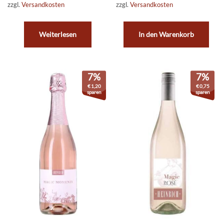
zzgl.
Versandkosten
zzgl.
Versandkosten
Weiterlesen
In den Warenkorb
7%
7%
€
1,20
€
0,75
sparen
sparen