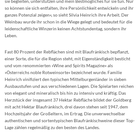
sie begleiten, unterstützen und mein Bestmögliches für sie tun. Nur
so können sie sich entfalten, ihre Persönlichkeit entwickeln und ihr
ganzes Potenzial zeigen«, so sieht Silvia Heinrich ihre Arbeit. Der
Weinbau wurde ihr schon in die Wiege gelegt und bedeutet für die
leidenschaftliche Winzerin keinen Achtstundentag, sondern ihr
Leben.
Fast 80 Prozent der Rebflächen sind mit Blaufränkisch bepflanzt,
einer Sorte, die für die Region steht, mit Eigenständigkeit besticht
und vom renommierten »Wine and Spirits Magazine« als
»Österreichs noble Rotweinsorte« bezeichnet wurde. Familie
Heinrich vinifiziert den typischen Mittelburgenländer in sieben
Ausbaustufen und aus verschiedenen Lagen. Die Spielarten reichen
von elegant und mineralisch bis hin zu intensiv und kräftig. Das
Herzstück der insgesamt 37 Hektar Reb­fläche bildet der Goldberg
mit acht Hektar Blau­fränkisch, drei davon stehen seit 1947, dem
Hochzeitsjahr der Großeltern, im Ertrag. Die unverwechselbar
authentischen und sortentypischen Blaufränkischweine dieser Top-
Lage zählen regelmäßig zu den besten des Landes.