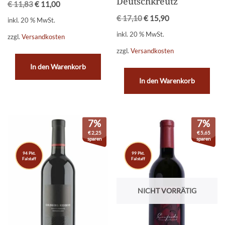
Deutschkreutz
€
11,83
€
11,00
€
17,10
€
15,90
inkl. 20 % MwSt.
inkl. 20 % MwSt.
zzgl.
Versandkosten
zzgl.
Versandkosten
In den Warenkorb
In den Warenkorb
7%
7%
€
2,25
€
5,65
sparen
sparen
94 Pkt.
99 Pkt.
Falstaff
Falstaff
NICHT VORRÄTIG