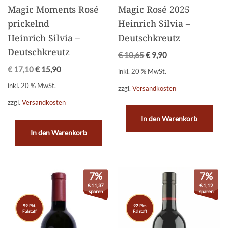
Magic Moments Rosé
Magic Rosé 2025
prickelnd
Heinrich Silvia –
Heinrich Silvia –
Deutschkreutz
Deutschkreutz
€
10,65
€
9,90
€
17,10
€
15,90
inkl. 20 % MwSt.
inkl. 20 % MwSt.
zzgl.
Versandkosten
zzgl.
Versandkosten
In den Warenkorb
In den Warenkorb
7%
7%
€
11,37
€
1,12
sparen
sparen
99 Pkt.
92 Pkt.
Falstaff
Falstaff