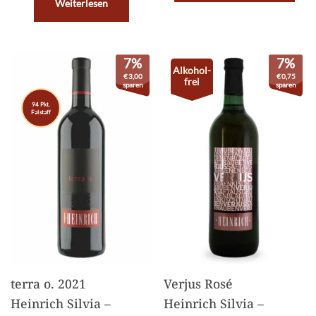
Weiterlesen
7%
7%
Alkohol-
€
3,00
€
0,75
frei
sparen
sparen
94 Pkt.
Falstaff
terra o. 2021
Verjus Rosé
Heinrich Silvia –
Heinrich Silvia –