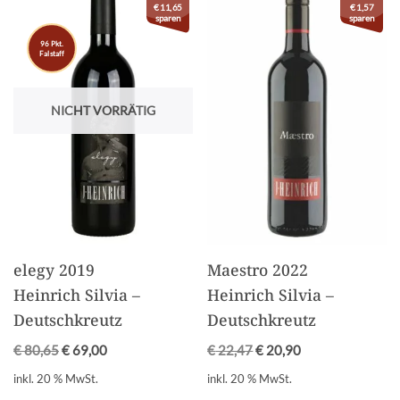
€
11,65
€
1,57
sparen
sparen
96 Pkt.
Falstaff
NICHT VORRÄTIG
elegy 2019
Maestro 2022
Heinrich Silvia –
Heinrich Silvia –
Deutschkreutz
Deutschkreutz
€
80,65
€
69,00
€
22,47
€
20,90
inkl. 20 % MwSt.
inkl. 20 % MwSt.