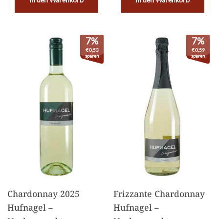
7%
7%
€
0,53
€
0,59
sparen
sparen
Chardonnay 2025
Frizzante Chardonnay
Hufnagel –
Hufnagel –