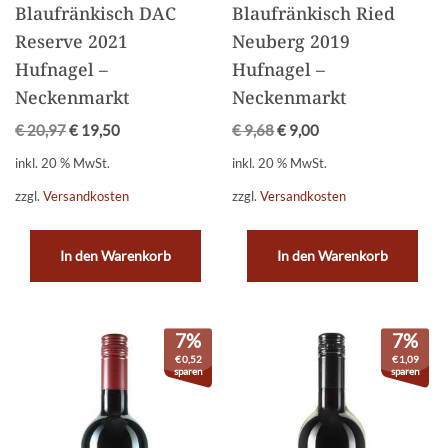
Blaufränkisch DAC
Blaufränkisch Ried
Reserve 2021
Neuberg 2019
Hufnagel –
Hufnagel –
Neckenmarkt
Neckenmarkt
€
20,97
€
19,50
€
9,68
€
9,00
inkl. 20 % MwSt.
inkl. 20 % MwSt.
zzgl.
Versandkosten
zzgl.
Versandkosten
In den Warenkorb
In den Warenkorb
7%
7%
€
0,52
€
1,09
sparen
sparen