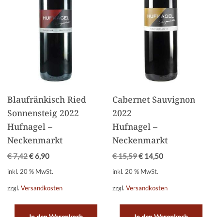
Blaufränkisch Ried
Cabernet Sauvignon
Sonnensteig 2022
2022
Hufnagel –
Hufnagel –
Neckenmarkt
Neckenmarkt
€
7,42
€
6,90
€
15,59
€
14,50
inkl. 20 % MwSt.
inkl. 20 % MwSt.
zzgl.
Versandkosten
zzgl.
Versandkosten
In den Warenkorb
In den Warenkorb