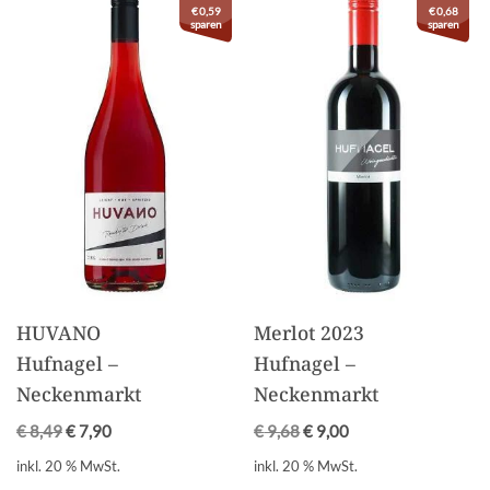
€
0,59
€
0,68
sparen
sparen
HUVANO
Merlot 2023
Hufnagel –
Hufnagel –
Neckenmarkt
Neckenmarkt
€
8,49
€
7,90
€
9,68
€
9,00
inkl. 20 % MwSt.
inkl. 20 % MwSt.