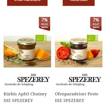
7%
7%
€
0,52
€
0,67
sparen
sparen
Kürbis Apfel Chutney
Ofenparadeiser Pesto
DIE SPEZEREY
DIE SPEZEREY