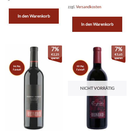
zzgl.
Versandkosten
In den Warenkorb
In den Warenkorb
7%
7%
€
2,25
€
5,65
sparen
sparen
94 Pkt.
99 Pkt.
Falstaff
Falstaff
NICHT VORRÄTIG