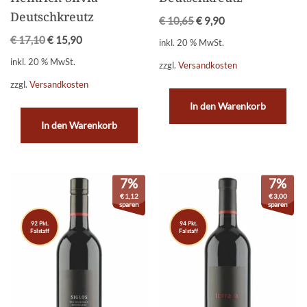
Deutschkreutz
€
10,65
€
9,90
€
17,10
€
15,90
inkl. 20 % MwSt.
inkl. 20 % MwSt.
zzgl.
Versandkosten
zzgl.
Versandkosten
In den Warenkorb
In den Warenkorb
7%
7%
€
1,12
€
3,00
sparen
sparen
92 Pkt.
94 Pkt.
Falstaff
Falstaff