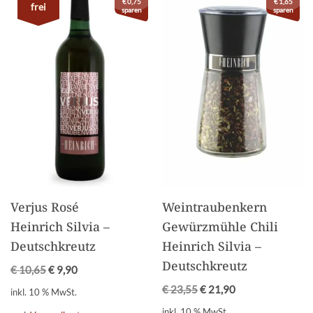
€
0,75
€
1,65
frei
sparen
sparen
Verjus Rosé
Weintraubenkern
Heinrich Silvia –
Gewürzmühle Chili
Deutschkreutz
Heinrich Silvia –
Deutschkreutz
€
10,65
€
9,90
€
23,55
€
21,90
inkl. 10 % MwSt.
inkl. 10 % MwSt.