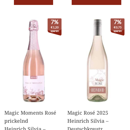
7%
7%
€
1,20
€
0,75
sparen
sparen
Magic Moments Rosé
Magic Rosé 2025
prickelnd
Heinrich Silvia –
Heinrich Silvia –
Deutschkreutz