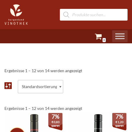
Zum
Inhalt
springen
0
Ergebnisse 1 – 12 von 14 werden angezeigt
Ergebnisse 1 – 12 von 14 werden angezeigt
7%
7%
€
0,83
€
1,20
sparen
sparen