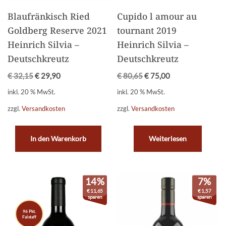
Blaufränkisch Ried
Cupido l amour au
Goldberg Reserve 2021
tournant 2019
Heinrich Silvia –
Heinrich Silvia –
Deutschkreutz
Deutschkreutz
€
32,15
€
29,90
€
80,65
€
75,00
inkl. 20 % MwSt.
inkl. 20 % MwSt.
zzgl.
Versandkosten
zzgl.
Versandkosten
In den Warenkorb
Weiterlesen
14%
7%
€
11,65
€
1,57
sparen
sparen
96 Pkt.
Falstaff