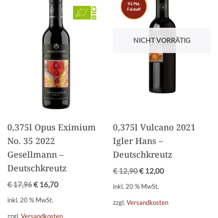
93 Pkt.
Falstaff
NICHT VORRÄTIG
0,375l Opus Eximium
0,375l Vulcano 2021
No. 35 2022
Igler Hans –
Gesellmann –
Deutschkreutz
Deutschkreutz
€
12,90
€
12,00
€
17,96
€
16,70
inkl. 20 % MwSt.
inkl. 20 % MwSt.
zzgl.
Versandkosten
zzgl.
Versandkosten