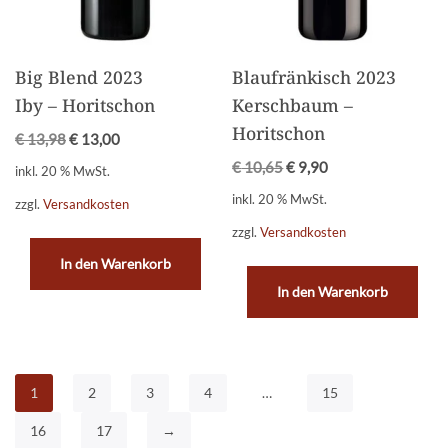
Big Blend 2023
Blaufränkisch 2023
Iby – Horitschon
Kerschbaum –
Horitschon
€
13,98
€
13,00
€
10,65
€
9,90
inkl. 20 % MwSt.
inkl. 20 % MwSt.
zzgl.
Versandkosten
zzgl.
Versandkosten
In den Warenkorb
In den Warenkorb
1
2
3
4
…
15
16
17
→