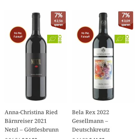
7%
7%
€
2,56
€
3,09
sparen
sparen
96 Pkt.
96 Pkt.
Falstaff
Falstaff
Anna-Christina Ried
Bela Rex 2022
Bärnreiser 2021
Gesellmann –
Netzl – Göttlesbrunn
Deutschkreutz