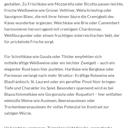
gestalten. Zu Frischkäse wie Mozzarella oder Ricotta passen leichte,
frische Weißweine wie Grüner Veltliner, Welschriesling oder
Sauvignon Blanc, die mit ihrer feinen Säure die Cremigkeit des
Käses wunderbar ergänzen. Weichkäse wie Brie oder Camembert
harmonieren hervorragend mit cremigem Chardonnay,
Weißburgunder oder einem fruchtigen österreichischen Sekt, der
für prickelnde Frische sorgt.
Für Schnittkäse wie Gouda oder Tilsiter empfehlen sich
mittelkräftige Weißweine oder ein leichter Zweigelt – auch ein
eleganter Rosé kann hier punkten. Hartkäse wie Bergkäse oder
Parmesan verlangt nach mehr Struktur: Kräftige Rotweine wie
Blaufränkisch, St. Laurent oder ein gereifter Pinot Noir bringen
Tiefe und Charakter ins Spiel. Besonders spannend wird es bei
Blauschimmelkäse wie Gorgonzola oder Roquefort – hier entfalten
edelsüße Weine wie Auslesen, Beerenauslesen oder
Trockenbeerenauslesen ihr volles Potenzial im Kontrast zur
salzigen Würze.
Und nicht zu vergessen: Ziegenkäse liebt frische, aromatische