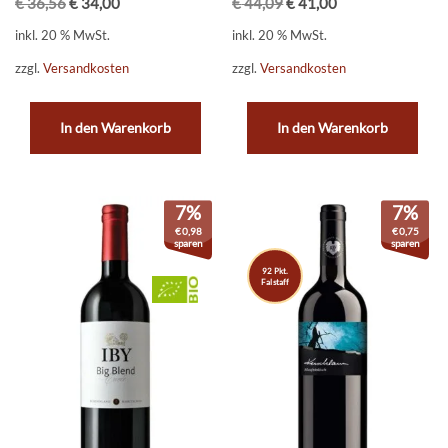
€
36,56
€
34,00
€
44,09
€
41,00
inkl. 20 % MwSt.
inkl. 20 % MwSt.
zzgl.
Versandkosten
zzgl.
Versandkosten
In den Warenkorb
In den Warenkorb
7%
7%
€
0,98
€
0,75
sparen
sparen
92 Pkt.
Falstaff