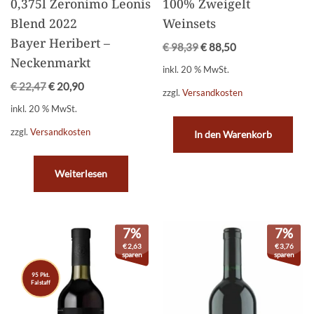
0,375l Zeronimo Leonis
100% Zweigelt
Blend 2022
Weinsets
Bayer Heribert –
€
98,39
€
88,50
Neckenmarkt
inkl. 20 % MwSt.
€
22,47
€
20,90
zzgl.
Versandkosten
inkl. 20 % MwSt.
zzgl.
Versandkosten
In den Warenkorb
Weiterlesen
7%
7%
€
2,63
€
3,76
sparen
sparen
95 Pkt.
Falstaff