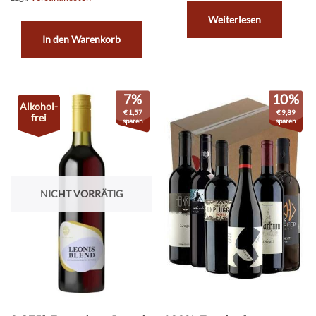
Weiterlesen
In den Warenkorb
7%
10%
Alkohol-
€
1,57
€
9,89
frei
sparen
sparen
NICHT VORRÄTIG