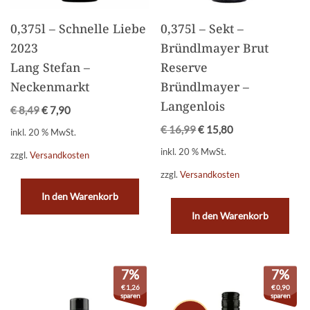
0,375l – Schnelle Liebe
0,375l – Sekt –
2023
Bründlmayer Brut
Lang Stefan –
Reserve
Neckenmarkt
Bründlmayer –
Langenlois
€
8,49
€
7,90
€
16,99
€
15,80
inkl. 20 % MwSt.
inkl. 20 % MwSt.
zzgl.
Versandkosten
zzgl.
Versandkosten
In den Warenkorb
In den Warenkorb
7%
7%
€
1,26
€
0,90
sparen
sparen