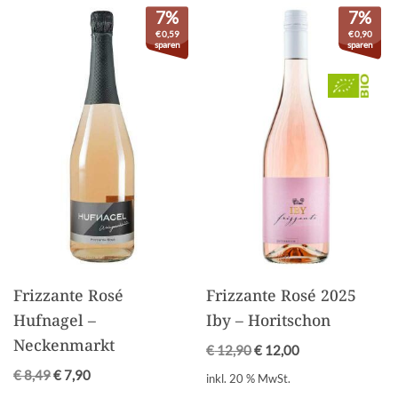
7%
7%
€
0,59
€
0,90
sparen
sparen
Frizzante Rosé
Frizzante Rosé 2025
Hufnagel –
Iby – Horitschon
Neckenmarkt
€
12,90
€
12,00
€
8,49
€
7,90
inkl. 20 % MwSt.