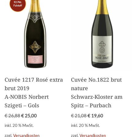
92 Pkt.
Falstaff
Cuvée 1217 Rosé extra
Cuvée No.1822 brut
brut 2019
nature
A-NOBIS Norbert
Schwarz-Kloster am
Szigeti – Gols
Spitz – Purbach
€
26,88
€
25,00
€
21,08
€
19,60
inkl. 20 % MwSt.
inkl. 20 % MwSt.
zzgl.
Versandkosten
zzgl.
Versandkosten