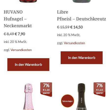
HUVANO
Libre
Hufnagel –
Pfneisl – Deutschkreutz
Neckenmarkt
€
15,59
€
14,50
€
8,49
€
7,90
inkl. 20 % MwSt.
inkl. 20 % MwSt.
zzgl.
Versandkosten
zzgl.
Versandkosten
In den Warenkorb
In den Warenkorb
7%
7%
€
1,20
€
1,63
sparen
sparen
Salonsieger