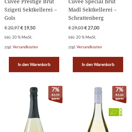
Cuvée Prestige Brut
Cuvée Special brut
Szigeti Sektkellerei –
Madl Sektkellerei –
Gols
Schrattenberg
€
20,97
€
19,50
€
29,03
€
27,00
inkl. 20 % MwSt.
inkl. 20 % MwSt.
zzgl.
Versandkosten
zzgl.
Versandkosten
In den Warenkorb
In den Warenkorb
7%
7%
€
0,59
€
0,60
sparen
sparen