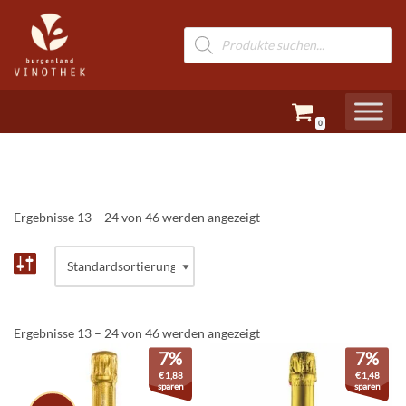
Zum
Inhalt
springen
0
Ergebnisse 13 – 24 von 46 werden angezeigt
Ergebnisse 13 – 24 von 46 werden angezeigt
7%
7%
€
1,88
€
1,48
sparen
sparen