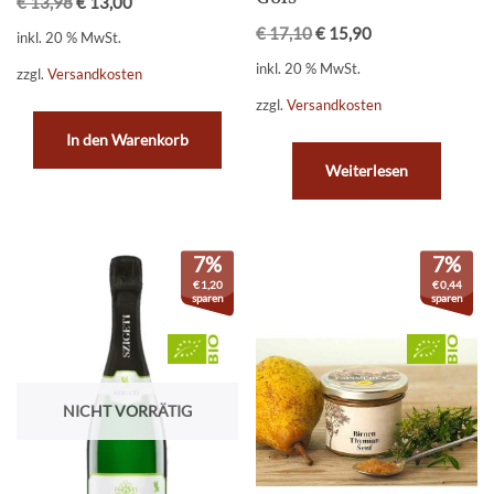
€
13,98
€
13,00
€
17,10
€
15,90
inkl. 20 % MwSt.
inkl. 20 % MwSt.
zzgl.
Versandkosten
zzgl.
Versandkosten
In den Warenkorb
Weiterlesen
7%
7%
€
1,20
€
0,44
sparen
sparen
NICHT VORRÄTIG