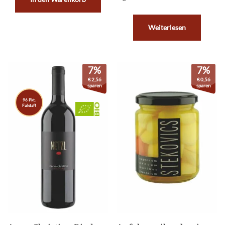
Weiterlesen
7%
7%
€
2,56
€
0,56
sparen
sparen
96 Pkt.
Falstaff