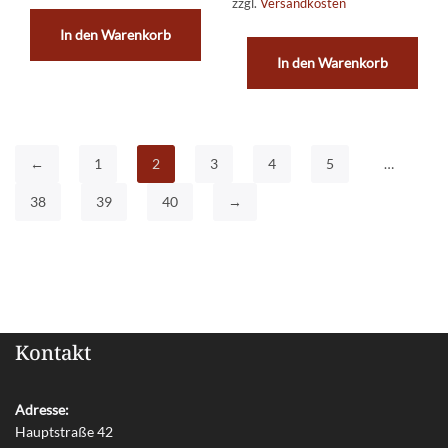
zzgl.
Versandkosten
In den Warenkorb
In den Warenkorb
←
1
2
3
4
5
…
38
39
40
→
Kontakt
Adresse:
Hauptstraße 42