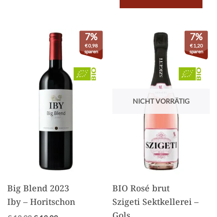
7%
7%
€
0,98
€
1,20
sparen
sparen
NICHT VORRÄTIG
Big Blend 2023
BIO Rosé brut
Iby – Horitschon
Szigeti Sektkellerei –
Gols