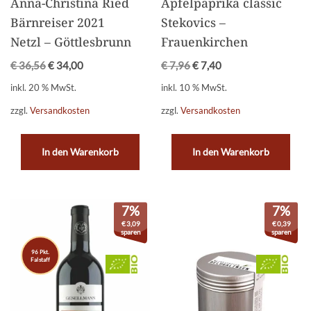
Anna-Christina Ried
Apfelpaprika classic
Bärnreiser 2021
Stekovics –
Netzl – Göttlesbrunn
Frauenkirchen
€
36,56
€
34,00
€
7,96
€
7,40
inkl. 20 % MwSt.
inkl. 10 % MwSt.
zzgl.
Versandkosten
zzgl.
Versandkosten
In den Warenkorb
In den Warenkorb
7%
7%
€
3,09
€
0,39
sparen
sparen
96 Pkt.
Falstaff