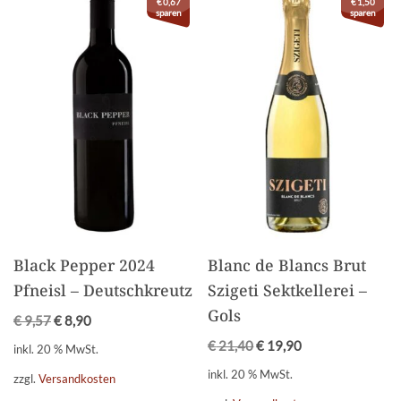
€
0,67
€
1,50
sparen
sparen
Black Pepper 2024
Blanc de Blancs Brut
Pfneisl – Deutschkreutz
Szigeti Sektkellerei –
Gols
€
9,57
€
8,90
€
21,40
€
19,90
inkl. 20 % MwSt.
inkl. 20 % MwSt.
zzgl.
Versandkosten