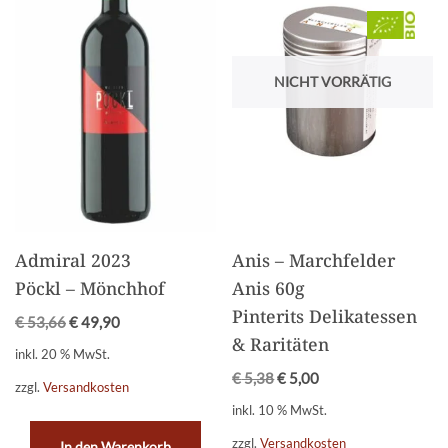
NICHT VORRÄTIG
Admiral 2023
Anis – Marchfelder
Pöckl – Mönchhof
Anis 60g
Pinterits Delikatessen
€
53,66
€
49,90
& Raritäten
inkl. 20 % MwSt.
€
5,38
€
5,00
zzgl.
Versandkosten
inkl. 10 % MwSt.
zzgl.
Versandkosten
In den Warenkorb