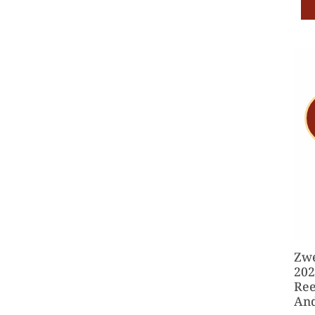
Zwe
202
Ree
An