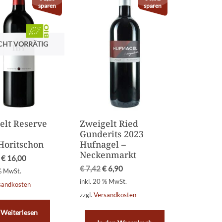
sparen
sparen
CHT VORRÄTIG
elt Reserve
Zweigelt Ried
Gunderits 2023
 Horitschon
Hufnagel –
Neckenmarkt
€
16,00
€
7,42
€
6,90
 % MwSt.
inkl. 20 % MwSt.
sandkosten
zzgl.
Versandkosten
Weiterlesen