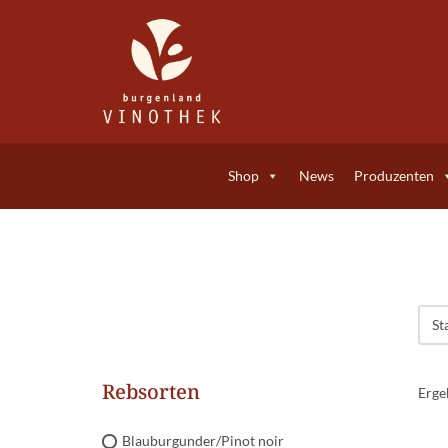
Zum
Inhalt
springen
Shop
News
Produzenten
Rebsorten
Erge
Blauburgunder/Pinot noir