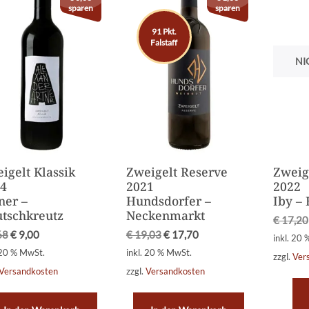
sparen
sparen
91 Pkt.
Falstaff
NI
igelt Klassik
Zweigelt Reserve
Zweig
4
2021
2022
ner –
Hundsdorfer –
Iby –
tschkreutz
Neckenmarkt
€
17,20
68
€
9,00
€
19,03
€
17,70
inkl. 20
 20 % MwSt.
inkl. 20 % MwSt.
zzgl.
Ver
Versandkosten
zzgl.
Versandkosten