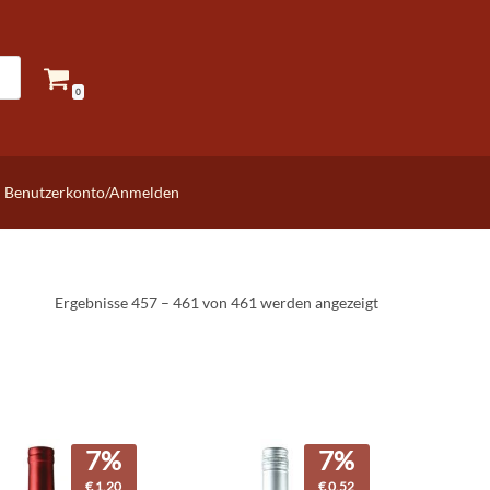
0
Benutzerkonto/Anmelden
Ergebnisse 457 – 461 von 461 werden angezeigt
7%
7%
€
1,20
€
0,52