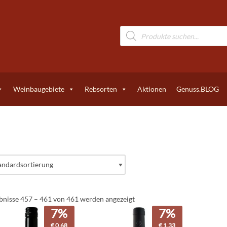
Weinbaugebiete
Rebsorten
Aktionen
Genuss.BLOG
bnisse 457 – 461 von 461 werden angezeigt
7%
7%
€
0,68
€
1,33