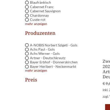
Blaufränkisch
Cabernet Franc
Cabernet Sauvignon
Chardonnay
Cuvée-rot
mehr anzeigen
Produzenten
A-NOBIS Norbert Szigeti - Gols
Achs Paul - Gols
Achs Werner - Gols
Artner - Deutschkreutz
Zwe
Bayer Erbhof - Donnerskirchen
202
Bayer Heribert - Neckenmarkt
mehr anzeigen
Art
Deu
Preis
€
9,
inkl.
zzgl.