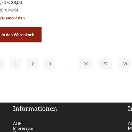
,73
€
23,00
 20 % MwSt.
Versandkosten
In den Warenkorb
1
2
3
…
36
37
38
Informationen
I
AGB
Al
Impressum
Me