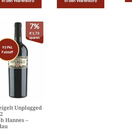
In den Warenkorb
In den Warenkorb
7%
€
1,73
sparen
93 Pkt.
Falstaff
igelt Unplugged
2
h Hannes –
dau