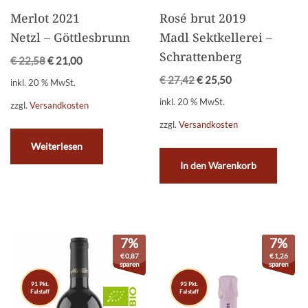
Merlot 2021
Rosé brut 2019
Netzl – Göttlesbrunn
Madl Sektkellerei –
Schrattenberg
€
22,58
€
21,00
€
27,42
€
25,50
inkl. 20 % MwSt.
inkl. 20 % MwSt.
zzgl.
Versandkosten
zzgl.
Versandkosten
Weiterlesen
In den Warenkorb
7%
7%
€
0,87
€
1,26
sparen
sparen
91 Pkt.
93 Pkt.
Falstaff
Falstaff