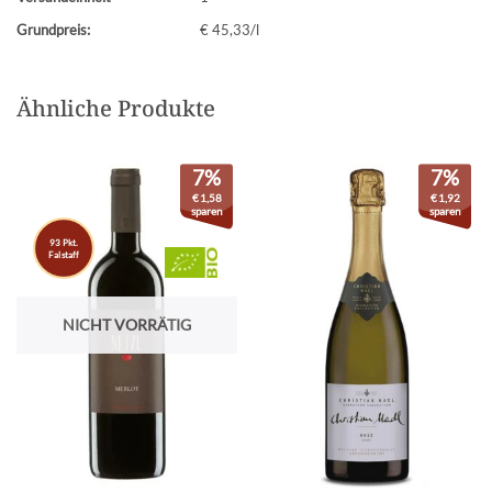
Grundpreis:
€ 45,33/l
Ähnliche Produkte
7%
7%
€
1,58
€
1,92
sparen
sparen
93 Pkt.
Falstaff
NICHT VORRÄTIG