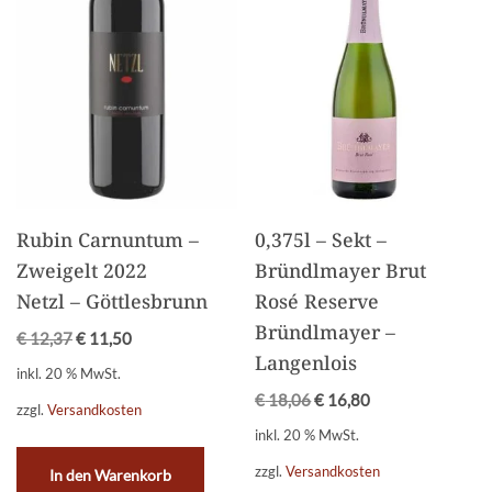
Rubin Carnuntum –
0,375l – Sekt –
Zweigelt 2022
Bründlmayer Brut
Netzl – Göttlesbrunn
Rosé Reserve
Bründlmayer –
€
12,37
€
11,50
Langenlois
inkl. 20 % MwSt.
€
18,06
€
16,80
zzgl.
Versandkosten
inkl. 20 % MwSt.
zzgl.
Versandkosten
In den Warenkorb