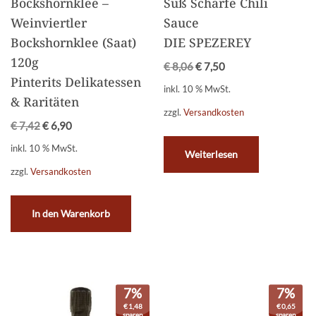
Bockshornklee –
Süß Scharfe Chili
Weinviertler
Sauce
Bockshornklee (Saat)
DIE SPEZEREY
120g
€
8,06
€
7,50
Pinterits Delikatessen
inkl. 10 % MwSt.
& Raritäten
zzgl.
Versandkosten
€
7,42
€
6,90
inkl. 10 % MwSt.
Weiterlesen
zzgl.
Versandkosten
In den Warenkorb
7%
7%
€
1,48
€
0,65
sparen
sparen