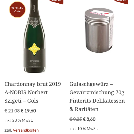
94 Pkt. A la
Carte
Chardonnay brut 2019
Gulaschgewürz –
A-NOBIS Norbert
Gewürzmischung 70g
Szigeti – Gols
Pinterits Delikatessen
& Raritäten
€
21,08
€
19,60
€
9,25
€
8,60
inkl. 20 % MwSt.
inkl. 10 % MwSt.
zzgl.
Versandkosten