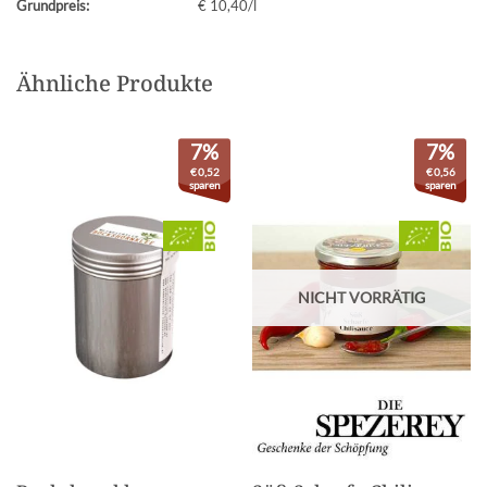
Grundpreis:
€ 10,40/l
Ähnliche Produkte
7%
7%
€
0,52
€
0,56
sparen
sparen
NICHT VORRÄTIG