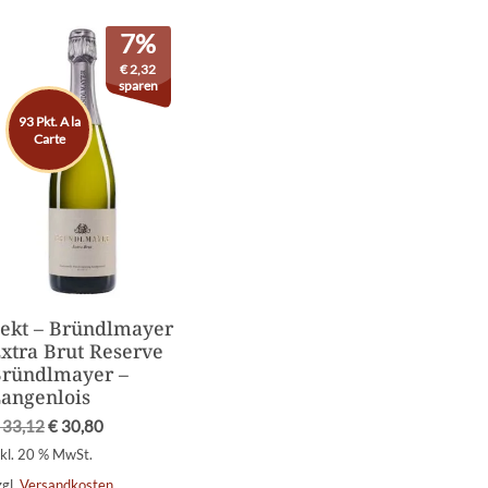
7%
€
2,32
sparen
93 Pkt. A la
Carte
ekt – Bründlmayer
xtra Brut Reserve
ründlmayer –
angenlois
33,12
€
30,80
nkl. 20 % MwSt.
zgl.
Versandkosten