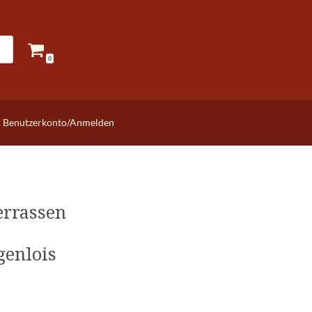
0
Benutzerkonto/Anmelden
errassen
genlois