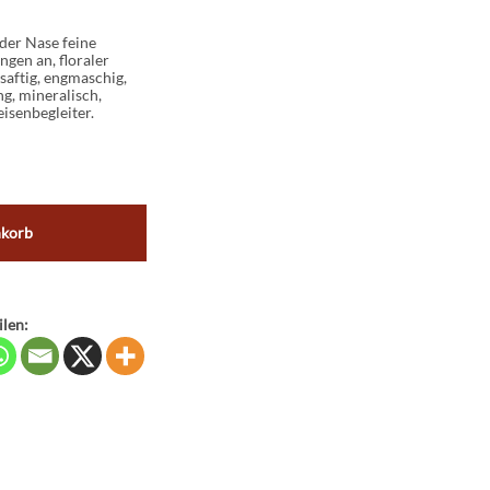
 der Nase feine
gen an, floraler
aftig, engmaschig,
g, mineralisch,
eisenbegleiter.
nkorb
ilen: