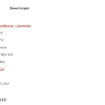
Bewertungen
ündlmayer – Langenlois
2%
75l
ocken
-BIO-402
lfite
024
21,20/l
kte