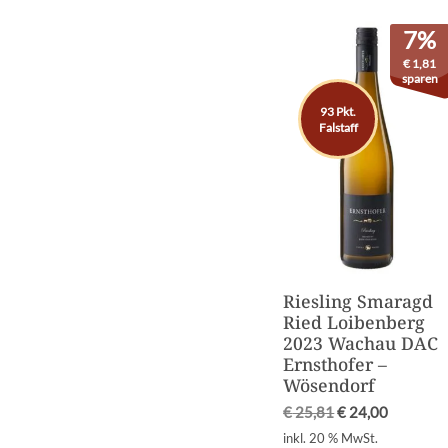
7%
€
1,81
sparen
93 Pkt.
Falstaff
Riesling Smaragd
Ried Loibenberg
2023 Wachau DAC
Ernsthofer –
Wösendorf
€
25,81
€
24,00
inkl. 20 % MwSt.