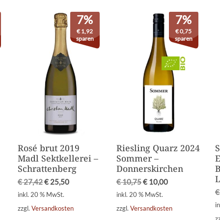
7%
7%
€
1,92
€
0,75
sparen
sparen
Rosé brut 2019
Riesling Quarz 2024
S
Madl Sektkellerei –
Sommer –
E
Schrattenberg
Donnerskirchen
B
L
€
27,42
€
25,50
€
10,75
€
10,00
€
inkl. 20 % MwSt.
inkl. 20 % MwSt.
i
zzgl.
Versandkosten
zzgl.
Versandkosten
z