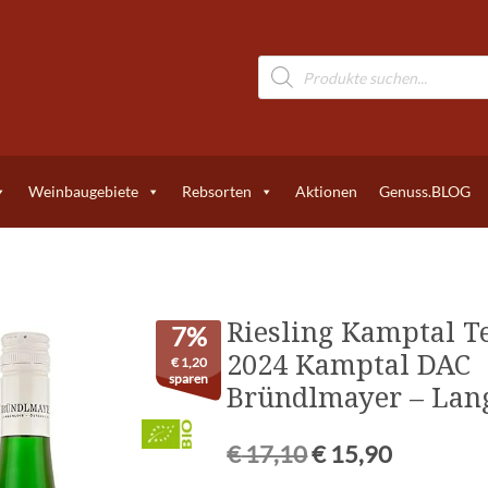
Weinbaugebiete
Rebsorten
Aktionen
Genuss.BLOG
Riesling Kamptal T
7%
2024 Kamptal DAC
€
1,20
sparen
Bründlmayer – Lan
€
17,10
€
15,90