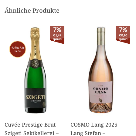
Ähnliche Produkte
7%
7%
€
1,47
€
0,90
sparen
sparen
93 Pkt. A la
Carte
Cuvée Prestige Brut
COSMO Lang 2025
Szigeti Sektkellerei –
Lang Stefan –