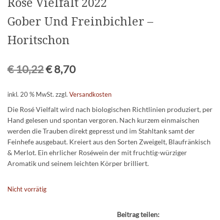
Rosé Vielfalt 2022
Gober Und Freinbichler –
Horitschon
€
10,22
€
8,70
inkl. 20 % MwSt.
zzgl.
Versandkosten
Die Rosé Vielfalt wird nach biologischen Richtlinien produziert, per
Hand gelesen und spontan vergoren. Nach kurzem einmaischen
werden die Trauben direkt gepresst und im Stahltank samt der
Feinhefe ausgebaut. Kreiert aus den Sorten Zweigelt, Blaufränkisch
& Merlot. Ein ehrlicher Roséwein der mit fruchtig-würziger
Aromatik und seinem leichten Körper brilliert.
Nicht vorrätig
Beitrag teilen: