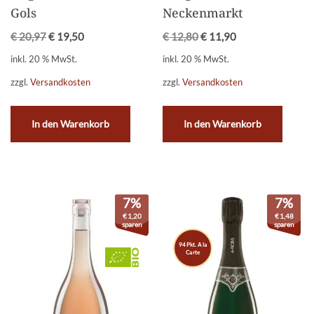
Gols
Neckenmarkt
€
20,97
€
19,50
€
12,80
€
11,90
inkl. 20 % MwSt.
inkl. 20 % MwSt.
zzgl.
Versandkosten
zzgl.
Versandkosten
In den Warenkorb
In den Warenkorb
7%
7%
€
1,20
€
1,48
sparen
sparen
94 Pkt. A la
Carte