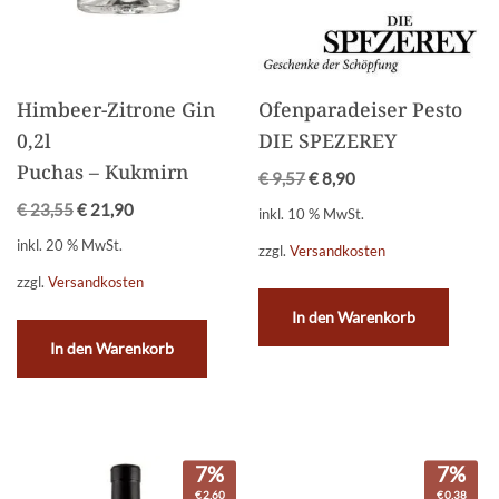
Himbeer-Zitrone Gin
Ofenparadeiser Pesto
0,2l
DIE SPEZEREY
Puchas – Kukmirn
€
9,57
€
8,90
€
23,55
€
21,90
inkl. 10 % MwSt.
inkl. 20 % MwSt.
zzgl.
Versandkosten
zzgl.
Versandkosten
In den Warenkorb
In den Warenkorb
7%
7%
€
2,60
€
0,38