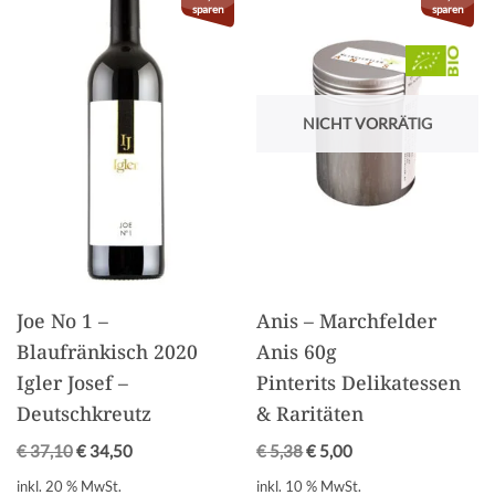
sparen
sparen
NICHT VORRÄTIG
Joe No 1 –
Anis – Marchfelder
Blaufränkisch 2020
Anis 60g
Igler Josef –
Pinterits Delikatessen
Deutschkreutz
& Raritäten
€
37,10
€
34,50
€
5,38
€
5,00
inkl. 20 % MwSt.
inkl. 10 % MwSt.