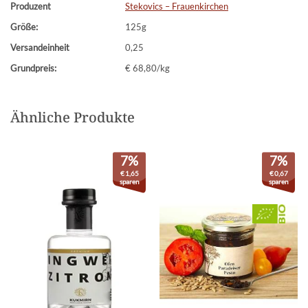
Produzent
Stekovics – Frauenkirchen
Größe:
125g
Versandeinheit
0,25
Grundpreis:
€ 68,80/kg
Ähnliche Produkte
7%
7%
€
1,65
€
0,67
sparen
sparen