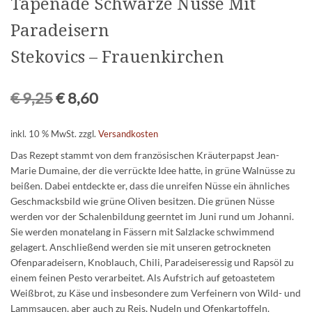
Tapenade Schwarze Nüsse Mit
Paradeisern
Stekovics – Frauenkirchen
€
9,25
€
8,60
inkl. 10 % MwSt.
zzgl.
Versandkosten
Das Rezept stammt von dem französischen Kräuterpapst Jean-
Marie Dumaine, der die verrückte Idee hatte, in grüne Walnüsse zu
beißen. Dabei entdeckte er, dass die unreifen Nüsse ein ähnliches
Geschmacksbild wie grüne Oliven besitzen. Die grünen Nüsse
werden vor der Schalenbildung geerntet im Juni rund um Johanni.
Sie werden monatelang in Fässern mit Salzlacke schwimmend
gelagert. Anschließend werden sie mit unseren getrockneten
Ofenparadeisern, Knoblauch, Chili, Paradeiseressig und Rapsöl zu
einem feinen Pesto verarbeitet. Als Aufstrich auf getoastetem
Weißbrot, zu Käse und insbesondere zum Verfeinern von Wild- und
Lammsaucen, aber auch zu Reis, Nudeln und Ofenkartoffeln.