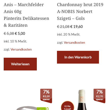
Anis – Marchfelder
Chardonnay brut 2019
Anis 60g
A-NOBIS Norbert
Pinterits Delikatessen
Szigeti – Gols
& Raritäten
€
21,08
€
19,60
€
5,38
€
5,00
inkl. 20 % MwSt.
inkl. 10 % MwSt.
zzgl.
Versandkosten
zzgl.
Versandkosten
In den Warenkorb
Weiterlesen
7%
7%
€
0,39
€
2,70
sparen
sparen
92 Pkt.
Falstaff