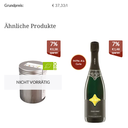
Grundpreis:
€ 37,33/l
Ähnliche Produkte
7%
7%
€
0,38
€
1,48
sparen
sparen
94 Pkt. A la
Carte
NICHT VORRÄTIG