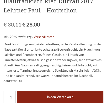
Blaufränkisch Ried Dürrau 2017
Lehrner Paul – Horitschon
€
30,11
€
28,00
inkl. 20 % MwSt.
zzgl.
Versandkosten
Dunkles Rubingranat, violette Reflexe, zarte Randaufhellung. In der
Nase zart floral unterlegte schwarze Beerenfrucht, ein Hauch von
Lakritze und Brombeeren, feines Cassis, ein Hauch von
Limettenzesten, etwas frisch geschnittener Ingwer, sehr attraktives
Bukett. Am Gaumen saftig, engmaschig, feine dunkle Frucht, gut
integrierte Tannine, finessenreiche Struktur, wirkt sehr leichtfüßig
und trinkanimierend, schwarze Johannisbeeren im Nachhall,
delikater Stil.
In den Warenkorb