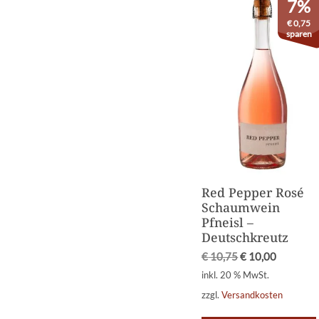
7%
€
0,75
sparen
Red Pepper Rosé
Schaumwein
Pfneisl –
Deutschkreutz
€
10,75
€
10,00
inkl. 20 % MwSt.
zzgl.
Versandkosten