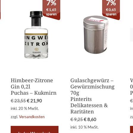
7%
7%
€
1,65
€
0,65
sparen
sparen
Himbeer-Zitrone
Gulaschgewürz –
W
Gin 0,2l
Gewürzmischung
0
Puchas – Kukmirn
70g
P
Pinterits
€
23,55
€
21,90
€
Delikatessen &
inkl. 20 % MwSt.
i
Raritäten
zzgl.
Versandkosten
z
€
9,25
€
8,60
inkl. 10 % MwSt.