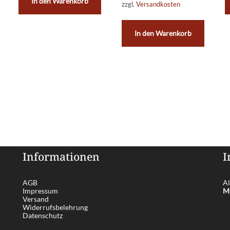
In den Warenkorb
zzgl.
Versandkosten
In den Warenkorb
Informationen
I
AGB
Al
Impressum
Me
Versand
Widerrufsbelehrung
Datenschutz