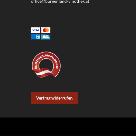
office@burgenland-vinothek.at
Vertrag widerrufen