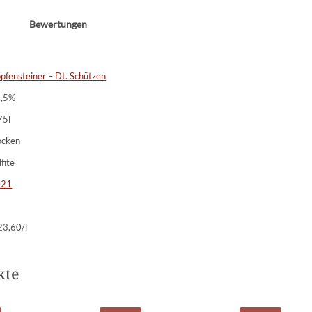
Bewertungen
pfensteiner – Dt. Schützen
3,5%
75l
ocken
lfite
021
23,60/l
kte