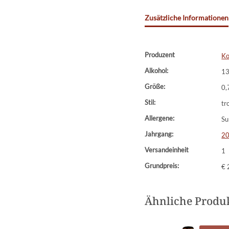
Zusätzliche Informationen
Produzent
Ko
Alkohol:
1
Größe:
0,
Stil:
tr
Allergene:
Su
Jahrgang:
2
Versandeinheit
1
Grundpreis:
€ 
Ähnliche Produ