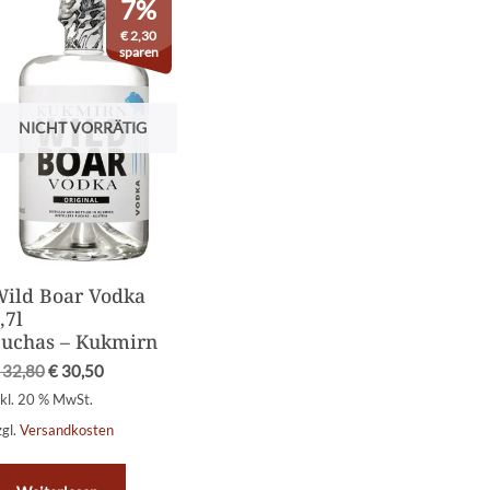
7%
€
2,30
sparen
NICHT VORRÄTIG
ild Boar Vodka
,7l
uchas – Kukmirn
32,80
€
30,50
nkl. 20 % MwSt.
zgl.
Versandkosten