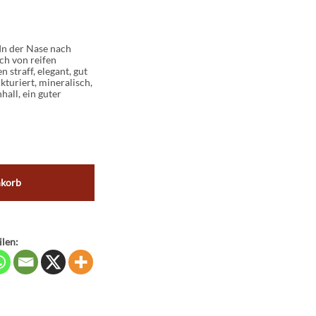
 In der Nase nach
ch von reifen
straff, elegant, gut
kturiert, mineralisch,
all, ein guter
nkorb
ilen: