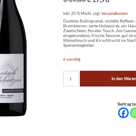
inkl. 20 % MwSt.
zzgl.
Versandkosten
Dunkles Rubingranat, violette Reflexe.
Brombeeren, zarte Holzwürze, ein Hau
Zwetschken, floraler Touch. Am Gaumen 
eingebundene, frische Tannine, gut stru
Ribiseltouch und Kirschfrucht im Nachh
Speisenbegleiter.
6 vorrätig
In den Ware
Beitrag te