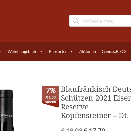
Weinbaugebiete
Rebsorten
Aktionen
Genuss.BLOG
Blaufränkisch Deut
7%
Schützen 2021 Eise
€
1,33
sparen
Reserve
Kopfensteiner – Dt.
€
19,03
€
17,70