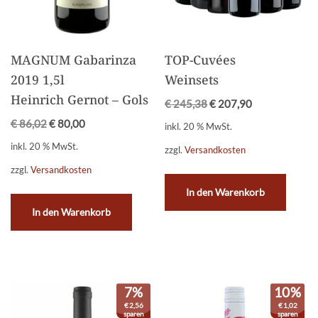
MAGNUM Gabarinza
TOP-Cuvées
2019 1,5l
Weinsets
Heinrich Gernot – Gols
€
245,38
€
207,90
€
86,02
€
80,00
inkl. 20 % MwSt.
inkl. 20 % MwSt.
zzgl.
Versandkosten
zzgl.
Versandkosten
In den Warenkorb
In den Warenkorb
7%
10%
€
2,56
€
1,02
sparen
sparen