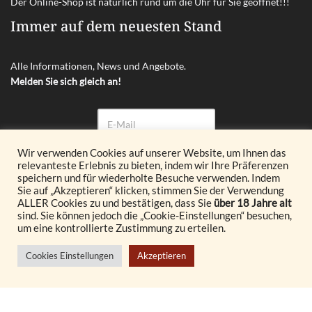
Der Online-Shop ist natürlich rund um die Uhr für Sie geöffnet!!!
Immer auf dem neuesten Stand
Alle Informationen, News und Angebote.
Melden Sie sich gleich an!
Wir verwenden Cookies auf unserer Website, um Ihnen das
relevanteste Erlebnis zu bieten, indem wir Ihre Präferenzen
Abonnieren
speichern und für wiederholte Besuche verwenden. Indem
Sie auf „Akzeptieren“ klicken, stimmen Sie der Verwendung
ALLER Cookies zu und bestätigen, dass Sie
über 18 Jahre alt
© 2026 Glöckl OG. All Rights Reserved.
sind. Sie können jedoch die „Cookie-Einstellungen“ besuchen,
um eine kontrollierte Zustimmung zu erteilen.
Realisiert durch
Cookies Einstellungen
Akzeptieren
© {current_year} burgenland VINOTHEK
Vertrag widerrufen