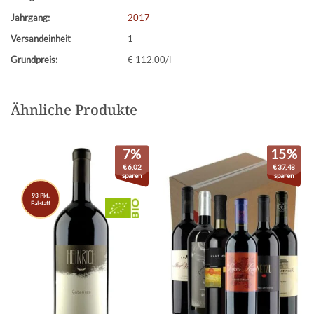
Jahrgang:
2017
Versandeinheit
1
Grundpreis:
€ 112,00/l
Ähnliche Produkte
7%
15%
€
6,02
€
37,48
sparen
sparen
93 Pkt.
Falstaff