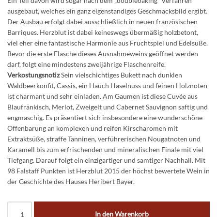
Ein Teil davon wird sogar nach dem „doubleoaking“ Verfahren
ausgebaut, welches ein ganz eigenständiges Geschmacksbild ergibt.
Der Ausbau erfolgt dabei ausschließlich in neuen französischen
Barriques. Herzblut ist dabei keineswegs übermäßig holzbetont,
viel eher eine fantastische Harmonie aus Fruchtspiel und Edelsüße.
Bevor die erste Flasche dieses Ausnahmeweins geöffnet werden
darf, folgt eine mindestens zweijährige Flaschenreife.
Verkostungsnotiz
Sein vielschichtiges Bukett nach dunklen
Waldbeerkonfit, Cassis, ein Hauch Haselnuss und feinen Holznoten
ist charmant und sehr einladen. Am Gaumen ist diese Cuvée aus
Blaufränkisch, Merlot, Zweigelt und Cabernet Sauvignon saftig und
engmaschig. Es präsentiert sich insbesondere eine wunderschöne
Offenbarung an komplexen und reifen Kirscharomen mit
Extraktsüße, straffe Tanninen, verführerischen Nougatnoten und
Karamell bis zum erfrischenden und mineralischen Finale mit viel
Tiefgang. Darauf folgt ein einzigartiger und samtiger Nachhall. Mit
98 Falstaff Punkten ist Herzblut 2015 der höchst bewertete Wein in
der Geschichte des Hauses Heribert Bayer.
In den Warenkorb