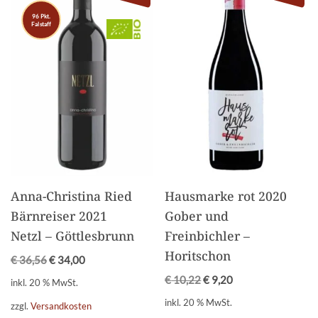
96 Pkt.
Falstaff
Anna-Christina Ried
Hausmarke rot 2020
Bärnreiser 2021
Gober und
Netzl – Göttlesbrunn
Freinbichler –
Horitschon
€
36,56
€
34,00
€
10,22
€
9,20
inkl. 20 % MwSt.
inkl. 20 % MwSt.
zzgl.
Versandkosten